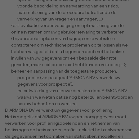
voor de beoordeling en aanvaarding van een risico, 
automatisering van de procedure betreffende de 
verwerking van uw vragen en aanvragen, …);
test, evaluatie, vereenvoudiging en optimalisering van de 
onlinesystemen om uw gebruikerservaring te verbeteren 
(bijvoorbeeld: oplossen van bugs op onze website, u 
contacteren om technische problemen op te lossen als we 
hebben vastgesteld dat u begonnen bent met het online 
invullen van uw gegevens om een bepaalde dienst te 
genieten, maar u dit proces niet hebt kunnen voltooien, …);
beheer en aanpassing van de toegestane producten;
prospectie (zie paragraaf ‘ARMONA BV verwerkt uw 
gegevens voor prospectie’);
en ontwikkeling van nieuwe diensten door ARMONA BV 
waarvan we weten dat ze nog beter zullen beantwoorden 
aan uw behoeften en wensen.
B. ARMONA BV verwerkt uw gegevens voor profilering
Het is mogelijk dat ARMONA BV uw persoonsgegevens moet 
verwerken voor profileringsdoeleinden en het nemen van 
beslissingen op basis van een profiel, inclusief het analyseren van 
de gegevens en het opmaken van statistieken, modellen en 