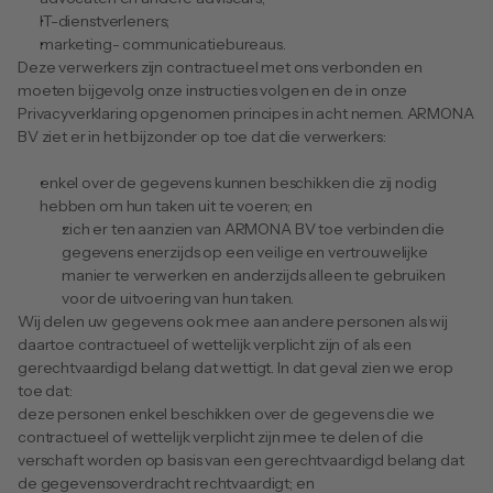
IT-dienstverleners;
marketing- communicatiebureaus.
Deze verwerkers zijn contractueel met ons verbonden en 
moeten bijgevolg onze instructies volgen en de in onze 
Privacyverklaring opgenomen principes in acht nemen. ARMONA 
BV ziet er in het bijzonder op toe dat die verwerkers:
enkel over de gegevens kunnen beschikken die zij nodig 
hebben om hun taken uit te voeren; en
zich er ten aanzien van ARMONA BV toe verbinden die 
gegevens enerzijds op een veilige en vertrouwelijke 
manier te verwerken en anderzijds alleen te gebruiken 
voor de uitvoering van hun taken.
Wij delen uw gegevens ook mee aan andere personen als wij 
daartoe contractueel of wettelijk verplicht zijn of als een 
gerechtvaardigd belang dat wettigt. In dat geval zien we erop 
toe dat:
deze personen enkel beschikken over de gegevens die we 
contractueel of wettelijk verplicht zijn mee te delen of die 
verschaft worden op basis van een gerechtvaardigd belang dat 
de gegevensoverdracht rechtvaardigt; en