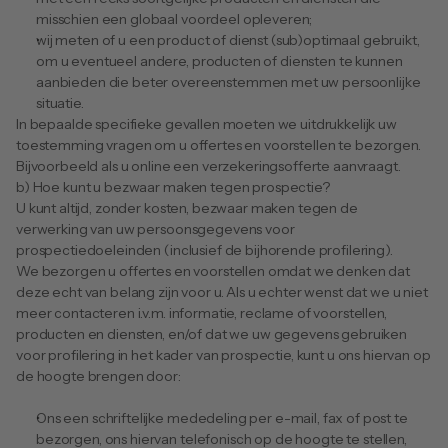
misschien een globaal voordeel opleveren;
wij meten of u een product of dienst (sub)optimaal gebruikt, 
om u eventueel andere, producten of diensten te kunnen 
aanbieden die beter overeenstemmen met uw persoonlijke 
situatie.
In bepaalde specifieke gevallen moeten we uitdrukkelijk uw 
toestemming vragen om u offertes en voorstellen te bezorgen. 
Bijvoorbeeld als u online een verzekeringsofferte aanvraagt.
b) Hoe kunt u bezwaar maken tegen prospectie?
U kunt altijd, zonder kosten, bezwaar maken tegen de 
verwerking van uw persoonsgegevens voor 
prospectiedoeleinden (inclusief de bijhorende profilering).
We bezorgen u offertes en voorstellen omdat we denken dat 
deze echt van belang zijn voor u. Als u echter wenst dat we u niet 
meer contacteren i.v.m. informatie, reclame of voorstellen, 
producten en diensten, en/of dat we uw gegevens gebruiken 
voor profilering in het kader van prospectie, kunt u ons hiervan op 
de hoogte brengen door:
Ons een schriftelijke mededeling per e-mail, fax of post te 
bezorgen, ons hiervan telefonisch op de hoogte te stellen, 