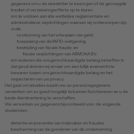
gegevens om u de newsletter te bezorgen of de gevraagde 
krediet of verzekeringsofferte op te sturen.
om te voldoen aan alle wettelijke, reglementaire en 
administratieve verplichtingen waaraan wij onderworpen zijn, 
zoals:
voorkoming van het witwassen van geld;
toepassing van de MiFID-wetgeving;
bestrijding van fiscale fraude; en
fiscale verplichtingen van ARMONA BV.
om redenen die ons gerechtvaardigde belang betreffen. In 
dat geval streven wij ernaar om een billijk evenwicht te 
bewaren tussen ons gerechtvaardigde belang en het 
respecteren van uw privacy.
Het gaat om situaties waarin we uw persoonsgegevens 
verwerken om zo goed mogelijk te kunnen functioneren en u de 
beste dienstverlening te verschaffen.
We verwerken uw gegevens bijvoorbeeld voor de volgende 
doeleinden: 
detectie en preventie van misbruiken en fraudes;
bescherming van de goederen van de onderneming;