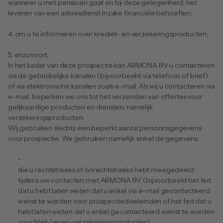
wanneer u met pensioen gaat en bij deze gelegenheid, het 
leveren van een adviesdienst inzake financiële behoeften; 
4. om u te informeren over krediet- en verzekeringsproducten; 
​​​​​​​5. enzovoort. 
In het kader van deze prospectie kan ARMONA BV u contacteren 
via de gebruikelijke kanalen (bijvoorbeeld via telefoon of brief) 
of via elektronische kanalen zoals e-mail. Als wij u contacteren via 
e-mail, beperken we ons tot het verzenden van offertes voor 
gelijkaardige producten en diensten, namelijk 
verzekeringsproducten.
Wij gebruiken slechts een beperkt aantal persoonsgegevens 
voor prospectie. We gebruiken namelijk enkel de gegevens:
die u rechtstreeks of onrechtstreeks hebt meegedeeld 
tijdens uw contacten met ARMONA BV (bijvoorbeeld het feit 
dat u hebt laten weten dat u enkel via e-mail gecontacteerd 
wenst te worden voor prospectiedoeleinden of het feit dat u 
hebt laten weten dat u enkel gecontacteerd wenst te worden 
voor Niet-Leven-verzekeringsproducten);