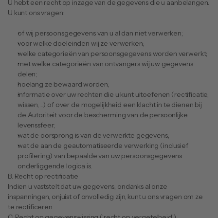
U hebt een recht op inzage van de gegevens die u aanbelangen. 
U kunt ons vragen:
of wij persoonsgegevens van u al dan niet verwerken;
voor welke doeleinden wij ze verwerken;
welke categorieën van persoonsgegevens worden verwerkt;
met welke categorieën van ontvangers wij uw gegevens 
delen;
hoelang ze bewaard worden;
informatie over uw rechten die u kunt uitoefenen (rectificatie, 
wissen, ...) of over de mogelijkheid een klacht in te dienen bij 
de Autoriteit voor de bescherming van de persoonlijke 
levenssfeer;
wat de oorsprong is van de verwerkte gegevens;
wat de aan de geautomatiseerde verwerking (inclusief 
profilering) van bepaalde van uw persoonsgegevens 
onderliggende logica is.
B. Recht op rectificatie
Indien u vaststelt dat uw gegevens, ondanks al onze 
inspanningen, onjuist of onvolledig zijn, kunt u ons vragen om ze 
te rectificeren.
C. Recht op gegevenswissing (‘recht op vergetelheid’)