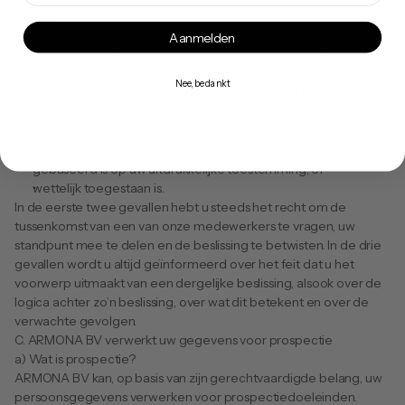
dossier.
ARMONA BV zorgt dan ook altijd voor een aanzienlijke 
Aanmelden
menselijke tussenkomst en/of garandeert dat de profilering 
geen rechtsgevolgen teweegbrengt die betrekking hebben op 
Nee, bedankt
u of op u een aanzienlijke en gelijkaardige impact hebben. In de 
andere gevallen garanderen we dat een dergelijke beslissing:
noodzakelijk is voor het sluiten of uitvoeren van een contract;
gebaseerd is op uw uitdrukkelijke toestemming; of
wettelijk toegestaan is.
In de eerste twee gevallen hebt u steeds het recht om de 
tussenkomst van een van onze medewerkers te vragen, uw 
standpunt mee te delen en de beslissing te betwisten. In de drie 
gevallen wordt u altijd geïnformeerd over het feit dat u het 
voorwerp uitmaakt van een dergelijke beslissing, alsook over de 
logica achter zo’n beslissing, over wat dit betekent en over de 
verwachte gevolgen.
C. ARMONA BV verwerkt uw gegevens voor prospectie
a) Wat is prospectie?
ARMONA BV kan, op basis van zijn gerechtvaardigde belang, uw 
persoonsgegevens verwerken voor prospectiedoeleinden.