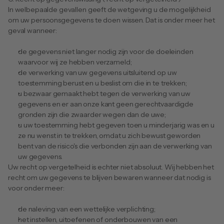
In welbepaalde gevallen geeft de wetgeving u de mogelijkheid 
om uw persoonsgegevens te doen wissen. Dat is onder meer het 
geval wanneer:
de gegevens niet langer nodig zijn voor de doeleinden 
waarvoor wij ze hebben verzameld;
de verwerking van uw gegevens uitsluitend op uw 
toestemming berust en u beslist om die in te trekken;
u bezwaar gemaakt hebt tegen de verwerking van uw 
gegevens en er aan onze kant geen gerechtvaardigde 
gronden zijn die zwaarder wegen dan de uwe;
u uw toestemming hebt gegeven toen u minderjarig was en u 
ze nu wenst in te trekken, omdat u zich bewust geworden 
bent van de risico's die verbonden zijn aan de verwerking van 
uw gegevens.
Uw recht op vergetelheid is echter niet absoluut. Wij hebben het 
recht om uw gegevens te blijven bewaren wanneer dat nodig is 
voor onder meer:
de naleving van een wettelijke verplichting;
het instellen, uitoefenen of onderbouwen van een 