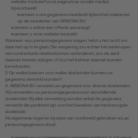
website (inclusief onze pagina’s op sociale media), 
bijvoorbeeld:
wanneer u ons gegevens meedeelt tijdens het intekenen 
op de newsletter van ARMONA BV;
wanneer u online een offerte aanvraagt;
wanneer u onze website bezoekt
Wanneer wij u persoonsgegevens vragen, hebt u het recht om 
daar niet op in te gaan. Die weigering zou echter het aanknopen 
van contractuele relaties kunnen verhinderen, zou de aard 
daarvan kunnen wijzigen of zou het beheer daarvan kunnen 
beïnvloeden.
3. Op welke basis en voor welke doeleinden kunnen uw 
gegevens verwerkt worden?
A. ARMONA BV verwerkt uw gegevens voor diverse doeleinden
Wij verwerken uw persoonsgegevens voor verschillende 
doeleinden. Bij elke verwerking worden enkel de gegevens 
verwerkt die pertinent zijn voor het bereiken van het beoogde 
doeleinde.
Als algemene regel en bij wijze van voorbeeld gebruiken wij uw 
persoonsgegevens ofwel:
wanneer wij uw toestemming verkregen hebben. In dat geval 