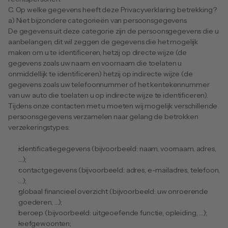
C. Op welke gegevens heeft deze Privacyverklaring betrekking?
a) Niet bijzondere categorieën van persoonsgegevens
De gegevens uit deze categorie zijn de persoonsgegevens die u 
aanbelangen, dit wil zeggen de gegevens die het mogelijk 
maken om u te identificeren, hetzij op directe wijze (de 
gegevens zoals uw naam en voornaam die toelaten u 
onmiddellijk te identificeren) hetzij op indirecte wijze (de 
gegevens zoals uw telefoonnummer of het kentekennummer 
van uw auto die toelaten u op indirecte wijze te identificeren).
Tijdens onze contacten met u moeten wij mogelijk verschillende 
persoonsgegevens verzamelen naar gelang de betrokken 
verzekeringstypes:
identificatiegegevens (bijvoorbeeld: naam, voornaam, adres, 
…);
contactgegevens (bijvoorbeeld: adres, e-mailadres, telefoon, 
…);
globaal financieel overzicht (bijvoorbeeld: uw onroerende 
goederen, …);
beroep (bijvoorbeeld: uitgeoefende functie, opleiding, …);
leefgewoonten;