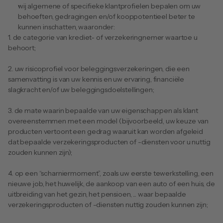
wij algemene of specifieke klantprofielen bepalen om uw 
behoeften, gedragingen en/of kooppotentieel beter te 
kunnen inschatten, waaronder: 
1. de categorie van krediet- of verzekeringnemer waartoe u 
behoort; 
2. uw risicoprofiel voor beleggingsverzekeringen, die een 
samenvatting is van uw kennis en uw ervaring, financiële 
slagkracht en/of uw beleggingsdoelstellingen; 
3. de mate waarin bepaalde van uw eigenschappen als klant 
overeenstemmen met een model (bijvoorbeeld, uw keuze van 
producten vertoont een gedrag waaruit kan worden afgeleid 
dat bepaalde verzekeringsproducten of -diensten voor u nuttig 
zouden kunnen zijn); 
4. op een “scharniermoment”, zoals uw eerste tewerkstelling, een 
nieuwe job, het huwelijk, de aankoop van een auto of een huis, de 
uitbreiding van het gezin, het pensioen, ... waar bepaalde 
verzekeringsproducten of -diensten nuttig zouden kunnen zijn; 