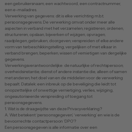
een gebruikersnaam, een wachtwoord, een contractnummer, 
een e-mailadres.
Verwerking van gegevens: dit is elke verrichting m.b.t. 
persoonsgegevens. De verwerking omvat onder meer alle 
aspecten in verband met het verzamelen, registreren, ordenen, 
structureren, opslaan, bijwerken of wijzigen, opvragen, 
raadplegen, gebruiken, doorgeven, verspreiden of elke andere 
vorm van terbeschikkingstelling, vergelijken of met elkaar in 
verband brengen, beperken, wissen of vernietigen van dergelijke 
gegevens.
Verwerkingsverantwoordelijke: de natuurlijke of rechtspersoon, 
overheidsinstantie, dienst of andere instantie die, alleen of samen 
met anderen, het doel van en de middelen voor de verwerking 
bepaalt. Datalek: een inbreuk op de beveiliging die leidt tot 
onopzettelijke of onwettige vernietiging, verlies, wijziging, 
ongeautoriseerde verspreiding of toegang tot 
persoonsgegevens.
1. Wat is de draagwijdte van deze Privacyverklaring?
A. Wat betekent ‘persoonsgegeven’, ‘verwerking’ en wie is de 
bevoorrechte contactpersoon ‘DPO’?
Een persoonsgegeven is alle informatie over een 