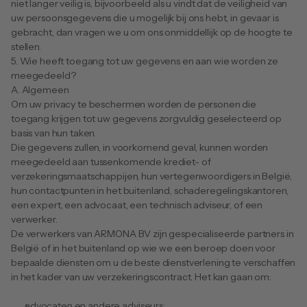
niet langer veilig is, bijvoorbeeld als u vindt dat de veiligheid van 
uw persoonsgegevens die u mogelijk bij ons hebt, in gevaar is 
gebracht, dan vragen we u om ons onmiddellijk op de hoogte te 
stellen.   
5. Wie heeft toegang tot uw gegevens en aan wie worden ze 
meegedeeld?
A. Algemeen
Om uw privacy te beschermen worden de personen die 
toegang krijgen tot uw gegevens zorgvuldig geselecteerd op 
basis van hun taken.
Die gegevens zullen, in voorkomend geval, kunnen worden 
meegedeeld aan tussenkomende krediet- of 
verzekeringsmaatschappijen, hun vertegenwoordigers in België, 
hun contactpunten in het buitenland, schaderegelingskantoren, 
een expert, een advocaat, een technisch adviseur, of een 
verwerker.
De verwerkers van ARMONA BV zijn gespecialiseerde partners in 
België of in het buitenland op wie we een beroep doen voor 
bepaalde diensten om u de beste dienstverlening te verschaffen 
in het kader van uw verzekeringscontract. Het kan gaan om:
advocaten en andere adviseurs;