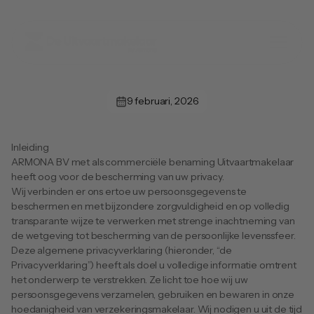
9 februari, 2026
Privacybeleid
Inleiding
ARMONA BV met als commerciële benaming Uitvaartmakelaar 
heeft oog voor de bescherming van uw privacy.
Wij verbinden er ons ertoe uw persoonsgegevens te 
beschermen en met bijzondere zorgvuldigheid en op volledig 
transparante wijze te verwerken met strenge inachtneming van 
de wetgeving tot bescherming van de persoonlijke levenssfeer.
Deze algemene privacyverklaring (hieronder, “de 
Privacyverklaring”) heeft als doel u volledige informatie omtrent 
het onderwerp te verstrekken. Ze licht toe hoe wij uw 
persoonsgegevens verzamelen, gebruiken en bewaren in onze 
hoedanigheid van verzekeringsmakelaar. Wij nodigen u uit de tijd 