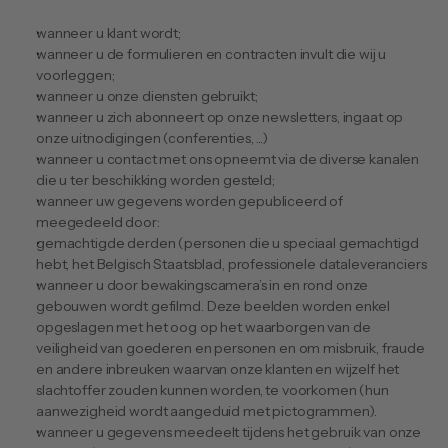
wanneer u klant wordt;
wanneer u de formulieren en contracten invult die wij u 
voorleggen;
wanneer u onze diensten gebruikt;
wanneer u zich abonneert op onze newsletters, ingaat op 
onze uitnodigingen (conferenties, ...)
wanneer u contact met ons opneemt via de diverse kanalen 
die u ter beschikking worden gesteld;
wanneer uw gegevens worden gepubliceerd of 
meegedeeld door:
gemachtigde derden (personen die u speciaal gemachtigd 
hebt, het Belgisch Staatsblad, professionele dataleveranciers
wanneer u door bewakingscamera’s in en rond onze 
gebouwen wordt gefilmd. Deze beelden worden enkel 
opgeslagen met het oog op het waarborgen van de 
veiligheid van goederen en personen en om misbruik, fraude 
en andere inbreuken waarvan onze klanten en wijzelf het 
slachtoffer zouden kunnen worden, te voorkomen (hun 
aanwezigheid wordt aangeduid met pictogrammen).
wanneer u gegevens meedeelt tijdens het gebruik van onze 