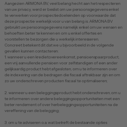
Aangezien ARMONA BV, veel belang hecht aan het respecteren 
van uw privacy, werd er beslist om uw persoonsgegevens enkel 
te verwerken voor prospectiedoeleinden op voorwaarde dat 
deze prospectie werkelijk voor u van belang is. ARMONA BV 
gebruikt uw persoonsgegevens namelijk enkel om uw wensen en 
behoeften beter te kennen en om u enkel offertes en 
voorstellen te bezorgen die u werkelijk interesseren.
Concreet betekent dit dat we u bijvoorbeeld in de volgende 
gevallen kunnen contacteren: 
1. wanneer u een kredietovereenkomst, pensioenspaarproduct, 
een vrij aanvullende pensioen voor zelfstandigen of een ander 
gelijkaardig product hebt afgesloten, om u te informeren over 
de indexering van de bedragen die fiscaal aftrekbaar zijn en om 
zo uw onderschreven producten fiscaal te optimaliseren; 
2. wanneer u een beleggingsproduct hebt onderschreven, om u 
te informeren over andere beleggingsopportuniteiten met een 
beter rendement of over herbeleggingsopportuniteiten na de 
vereffening van de belegging; 
3. om u te adviseren o.a. wat betreft de bestaande opties 