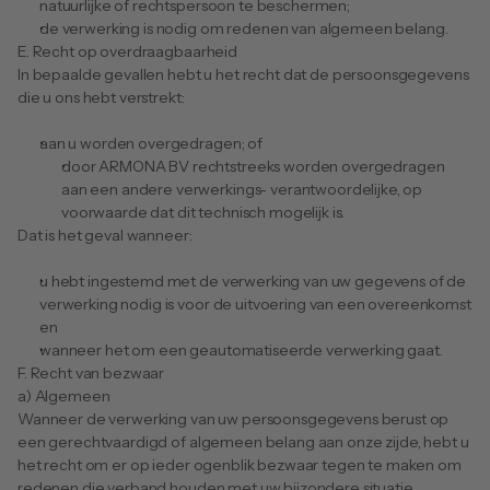
natuurlijke of rechtspersoon te beschermen;
de verwerking is nodig om redenen van algemeen belang.
E. Recht op overdraagbaarheid
In bepaalde gevallen hebt u het recht dat de persoonsgegevens 
die u ons hebt verstrekt:
aan u worden overgedragen; of
door ARMONA BV rechtstreeks worden overgedragen 
aan een andere verwerkings- verantwoordelijke, op 
voorwaarde dat dit technisch mogelijk is.
Dat is het geval wanneer: 
u hebt ingestemd met de verwerking van uw gegevens of de 
verwerking nodig is voor de uitvoering van een overeenkomst 
en
wanneer het om een geautomatiseerde verwerking gaat.
F. Recht van bezwaar
a) Algemeen
Wanneer de verwerking van uw persoonsgegevens berust op 
een gerechtvaardigd of algemeen belang aan onze zijde, hebt u 
het recht om er op ieder ogenblik bezwaar tegen te maken om 
redenen die verband houden met uw bijzondere situatie.