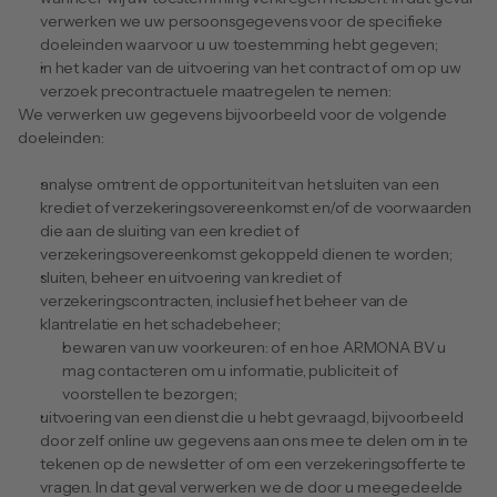
verwerken we uw persoonsgegevens voor de specifieke 
doeleinden waarvoor u uw toestemming hebt gegeven;
in het kader van de uitvoering van het contract of om op uw 
verzoek precontractuele maatregelen te nemen:
We verwerken uw gegevens bijvoorbeeld voor de volgende 
doeleinden:
analyse omtrent de opportuniteit van het sluiten van een 
krediet of verzekeringsovereenkomst en/of de voorwaarden 
die aan de sluiting van een krediet of 
verzekeringsovereenkomst gekoppeld dienen te worden;
sluiten, beheer en uitvoering van krediet of 
verzekeringscontracten, inclusief het beheer van de 
klantrelatie en het schadebeheer;
bewaren van uw voorkeuren: of en hoe ARMONA BV u 
mag contacteren om u informatie, publiciteit of 
voorstellen te bezorgen;
uitvoering van een dienst die u hebt gevraagd, bijvoorbeeld 
door zelf online uw gegevens aan ons mee te delen om in te 
tekenen op de newsletter of om een verzekeringsofferte te 
vragen. In dat geval verwerken we de door u meegedeelde 