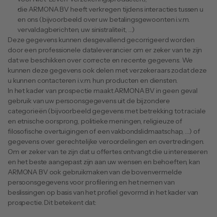
die ARMONA BV heeft verkregen tijdens interacties tussen u 
en ons (bijvoorbeeld over uw betalingsgewoonten i.v.m. 
vervaldagberichten, uw sinistraliteit, …)
Deze gegevens kunnen desgevallend gecorrigeerd worden 
door een professionele dataleverancier om er zeker van te zijn 
dat we beschikken over correcte en recente gegevens. We 
kunnen deze gegevens ook delen met verzekeraars zodat deze 
u kunnen contacteren i.v.m. hun producten en diensten.
In het kader van prospectie maakt ARMONA BV in geen geval 
gebruik van uw persoonsgegevens uit de bijzondere 
categorieën (bijvoorbeeld gegevens met betrekking tot raciale 
en etnische oorsprong, politieke meningen, religieuze of 
filosofische overtuigingen of een vakbondslidmaatschap, …) of 
gegevens over gerechtelijke veroordelingen en overtredingen.
Om er zeker van te zijn dat u offertes ontvangt die u interesseren 
en het beste aangepast zijn aan uw wensen en behoeften, kan 
ARMONA BV ook gebruikmaken van de bovenvermelde 
persoonsgegevens voor profilering en het nemen van 
beslissingen op basis van het profiel gevormd in het kader van 
prospectie. Dit betekent dat: