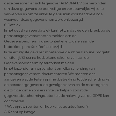
deze personen er zich tegenover ARMONA BV toe verbinden 
om deze gegevens op een veilige en vertrouwelijke wijze te 
verwerken en om ze enkel te gebruiken voor het doeleinde 
waarvoor deze gegevens hen werden bezorgd.
6. Datalek
In het geval van een datalek kan het zijn dat we de inbreuk op de 
persoonsgegevens moeten melden aan de 
Gegevensbeschermingsautoriteit enerzijds, en aan de 
betrokken perso(o)n(en) anderzijds.
In de ernstigste gevallen moeten we de inbreuk zo snel mogelijk 
en uiterlijk 72 uur na het bekend raken ervan aan de 
Gegevensbeschermingsautoriteit melden.
In het bijzonder zijn wij verplicht om elke schending van 
persoonsgegevens te documenteren. We moeten dan 
aangeven wat de feiten zijn met betrekking tot de schending van 
de persoonsgegevens, de gevolgen ervan en de maatregelen 
die zijn genomen om eraan te verhelpen, zodat de 
gegevensbeschermingsautoriteit de naleving van de GDPR kan 
controleren.
7. Wat zijn uw rechten en hoe kunt u ze uitoefenen?
A. Recht op inzage