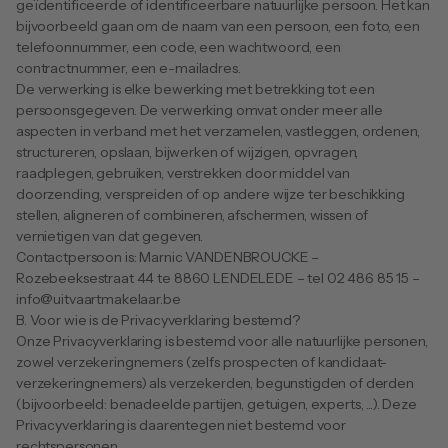
geïdentificeerde of identificeerbare natuurlijke persoon. Het kan 
bijvoorbeeld gaan om de naam van een persoon, een foto, een 
telefoonnummer, een code, een wachtwoord, een 
contractnummer, een e-mailadres.
De verwerking is elke bewerking met betrekking tot een 
persoonsgegeven. De verwerking omvat onder meer alle 
aspecten in verband met het verzamelen, vastleggen, ordenen, 
structureren, opslaan, bijwerken of wijzigen, opvragen, 
raadplegen, gebruiken, verstrekken door middel van 
doorzending, verspreiden of op andere wijze ter beschikking 
stellen, aligneren of combineren, afschermen, wissen of 
vernietigen van dat gegeven.
Contactpersoon is: Marnic VANDENBROUCKE – 
Rozebeeksestraat 44
 te 8860 LENDELEDE – tel 02 486 85 15 – 
info@uitvaartmakelaar.be
B. Voor wie is de Privacyverklaring bestemd?
Onze Privacyverklaring is bestemd voor alle natuurlijke personen, 
zowel verzekeringnemers (zelfs prospecten of kandidaat-
verzekeringnemers) als verzekerden, begunstigden of derden 
(bijvoorbeeld: benadeelde partijen, getuigen, experts, ...). Deze 
Privacyverklaring is daarentegen niet bestemd voor 
rechtspersonen.