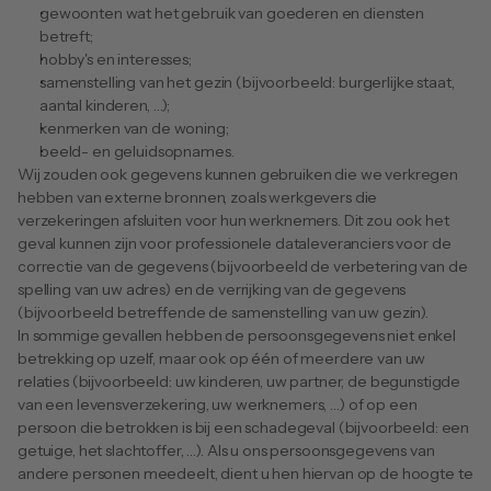
gewoonten wat het gebruik van goederen en diensten 
betreft;
hobby's en interesses;
samenstelling van het gezin (bijvoorbeeld: burgerlijke staat, 
aantal kinderen, …);
kenmerken van de woning;
beeld- en geluidsopnames.
Wij zouden ook gegevens kunnen gebruiken die we verkregen 
hebben van externe bronnen, zoals werkgevers die 
verzekeringen afsluiten voor hun werknemers. Dit zou ook het 
geval kunnen zijn voor professionele dataleveranciers voor de 
correctie van de gegevens (bijvoorbeeld de verbetering van de 
spelling van uw adres) en de verrijking van de gegevens 
(bijvoorbeeld betreffende de samenstelling van uw gezin).
In sommige gevallen hebben de persoonsgegevens niet enkel 
betrekking op uzelf, maar ook op één of meerdere van uw 
relaties (bijvoorbeeld: uw kinderen, uw partner, de begunstigde 
van een levensverzekering, uw werknemers, …) of op een 
persoon die betrokken is bij een schadegeval (bijvoorbeeld: een 
getuige, het slachtoffer, …). Als u ons persoonsgegevens van 
andere personen meedeelt, dient u hen hiervan op de hoogte te 