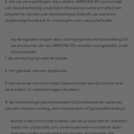
​​​​​​​5. om uw verwachtingen die u stelt in ARMONA BV op het vlak 
van dienstverlening, zoals bijvoorbeeld uw wens om altijd het 
initiatief te nemen wat verzekeringen betreft, uw wens om 
regelmatig feedback te ontvangen over uw portefeuille, ... 
wij de signalen volgen die u hebt gegeven met betrekking tot 
de producten die via ARMONA BV worden voorgesteld, zoals 
bijvoorbeeld: 
1. de uitvoering van een simulatie; 
2. het gebruik van een applicatie; 
3. het verzoek om informatie (bijvoorbeeld een brochure over 
de krediet- of verzekeringsproducten); 
4. de toekomstige gebeurtenissen (bijvoorbeeld de aankoop 
van een nieuwe woning, een nieuwe auto of gezinsuitbreiding); 
wij het overzicht onderzoeken van de producten en diensten 
waarover u beschikt, om u eventueel een voorstel te doen 
met een reeks soortgelijke producten en diensten die 