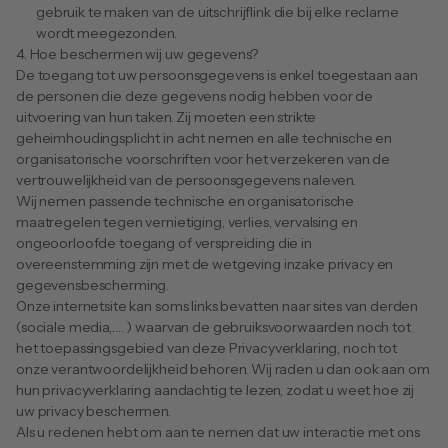
gebruik te maken van de uitschrijflink die bij elke reclame 
wordt meegezonden.
4. Hoe beschermen wij uw gegevens?
De toegang tot uw persoonsgegevens is enkel toegestaan aan 
de personen die deze gegevens nodig hebben voor de 
uitvoering van hun taken. Zij moeten een strikte 
geheimhoudingsplicht in acht nemen en alle technische en 
organisatorische voorschriften voor het verzekeren van de 
vertrouwelijkheid van de persoonsgegevens naleven.
Wij nemen passende technische en organisatorische 
maatregelen tegen vernietiging, verlies, vervalsing en 
ongeoorloofde toegang of verspreiding die in 
overeenstemming zijn met de wetgeving inzake privacy en 
gegevensbescherming.
Onze internetsite kan soms links bevatten naar sites van derden 
(sociale media,…. ) waarvan de gebruiksvoorwaarden noch tot 
het toepassingsgebied van deze Privacyverklaring, noch tot 
onze verantwoordelijkheid behoren. Wij raden u dan ook aan om 
hun privacyverklaring aandachtig te lezen, zodat u weet hoe zij 
uw privacy beschermen.
Als u redenen hebt om aan te nemen dat uw interactie met ons 