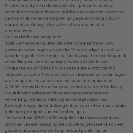
Er zal evenwel geen rekening worden gehouden met uw 
verzoek als ons gerechtvaardigde belang zwaarder weegt dan 
de uwe of als de verwerking van uw gegevens nodig blijft om 
een rechtsvordering in te stellen, uit te oefenen of te 
onderbouwen.
b) In het kader van prospectie
Zoals we hierboven al uitlegden (zie paragraaf ‘Hoe kunt u 
bezwaar maken tegen prospectie?’), hebt u altijd het recht om 
op ieder ogenblik en zonder kosten bezwaar te maken tegen de 
verwerking van uw persoonsgegevens in het kader van 
prospectie, en ARMONA BV kan geen enkele uitzondering 
inroepen. Dit betreft ook het recht om bezwaar te maken tegen 
profilering voor zover die verband houdt met prospectie.
G. Recht om niet het voorwerp uit te maken van een beslissing 
die uitsluitend gebaseerd is op een geautomatiseerde 
verwerking, inclusief profilering, en rechtgevolgen kan 
teweegbrengen die betrekking hebben op u of een aanzienlijke 
gelijkaardige impact kunnen hebben op u.
Het beleid van ARMONA BV zegt dat u niet het voorwerp zal 
uitmaken van een beslissing die uitsluitend gebaseerd is op een 
geautomatiseerde verwerking, inclusief profilering, en 