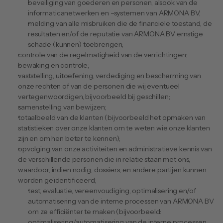
beveiliging van goederen en personen, alsook van de 
informaticanetwerken en –systemen van ARMONA BV;
melding van alle misbruiken die de financiële toestand, de 
resultaten en/of de reputatie van ARMONA BV ernstige 
schade (kunnen) toebrengen;
controle van de regelmatigheid van de verrichtingen;
bewaking en controle;
vaststelling, uitoefening, verdediging en bescherming van 
onze rechten of van de personen die wij eventueel 
vertegenwoordigen, bijvoorbeeld bij geschillen;
samenstelling van bewijzen;
totaalbeeld van de klanten (bijvoorbeeld het opmaken van 
statistieken over onze klanten om te weten wie onze klanten 
zijn en om hen beter te kennen);
opvolging van onze activiteiten en administratieve kennis van 
de verschillende personen die in relatie staan met ons, 
waardoor, indien nodig, dossiers, en andere partijen kunnen 
worden geïdentificeerd;
test, evaluatie, vereenvoudiging, optimalisering en/of 
automatisering van de interne processen van ARMONA BV 
om ze efficiënter te maken (bijvoorbeeld: 
optimalisering/automatisering van de interne processen 