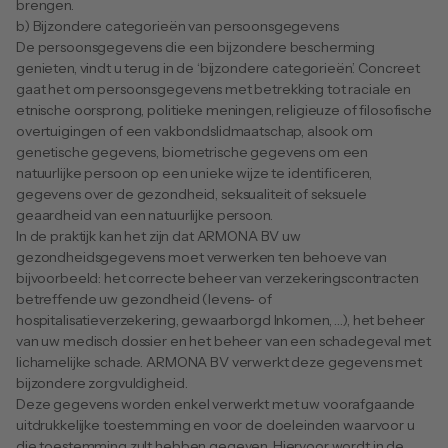
brengen.
b) Bijzondere categorieën van persoonsgegevens
De persoonsgegevens die een bijzondere bescherming 
genieten, vindt u terug in de ‘bijzondere categorieën’. Concreet 
gaat het om persoonsgegevens met betrekking tot raciale en 
etnische oorsprong, politieke meningen, religieuze of filosofische 
overtuigingen of een vakbondslidmaatschap, alsook om 
genetische gegevens, biometrische gegevens om een 
natuurlijke persoon op een unieke wijze te identificeren, 
gegevens over de gezondheid, seksualiteit of seksuele 
geaardheid van een natuurlijke persoon.
In de praktijk kan het zijn dat ARMONA BV uw 
gezondheidsgegevens moet verwerken ten behoeve van 
bijvoorbeeld: het correcte beheer van verzekeringscontracten 
betreffende uw gezondheid (levens- of 
hospitalisatieverzekering, gewaarborgd Inkomen, …), het beheer 
van uw medisch dossier en het beheer van een schadegeval met 
lichamelijke schade. ARMONA BV verwerkt deze gegevens met 
bijzondere zorgvuldigheid.
Deze gegevens worden enkel verwerkt met uw voorafgaande 
uitdrukkelijke toestemming en voor de doeleinden waarvoor u 
die toestemming zult hebben gegeven. Hiervoor wordt in de 