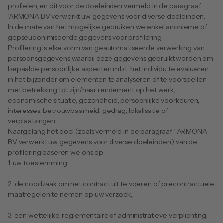
profielen, en dit voor de doeleinden vermeld in de paragraaf 
‘ARMONA BV verwerkt uw gegevens voor diverse doeleinden’.
In de mate van het mogelijke gebruiken we enkel anonieme of 
gepseudonimiseerde gegevens voor profilering
Profilering is elke vorm van geautomatiseerde verwerking van 
persoonsgegevens waarbij deze gegevens gebruikt worden om 
bepaalde persoonlijke aspecten m.b.t. het individu te evalueren, 
in het bijzonder om elementen te analyseren of te voorspellen 
met betrekking tot zijn/haar rendement op het werk, 
economische situatie, gezondheid, persoonlijke voorkeuren, 
interesses, betrouwbaarheid, gedrag, lokalisatie of 
verplaatsingen.
Naargelang het doel (zoals vermeld in de paragraaf ‘ ARMONA 
BV verwerkt uw gegevens voor diverse doeleinden’) van de 
profilering baseren we ons op: 
1. uw toestemming;
2. de noodzaak om het contract uit te voeren of precontractuele 
maatregelen te nemen op uw verzoek; 
3. een wettelijke, reglementaire of administratieve verplichting; 