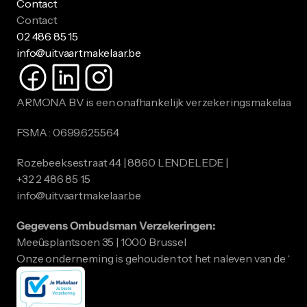
Contact
Contact
02 486 85 15
info@uitvaartmakelaar.be
ARMONA BV is een onafhankelijk verzekeringsmakelaar.
FSMA : 0699.625.564
Rozebeeksestraat 44 | 8860 LENDELEDE |
​​​​​​​+32 2 486 85 15
info@uitvaartmakelaar.be
Gegevens Ombudsman Verzekeringen:
Meeûsplantsoen 35 | 1000 Brussel
Onze onderneming is gehouden tot het naleven van de “ID