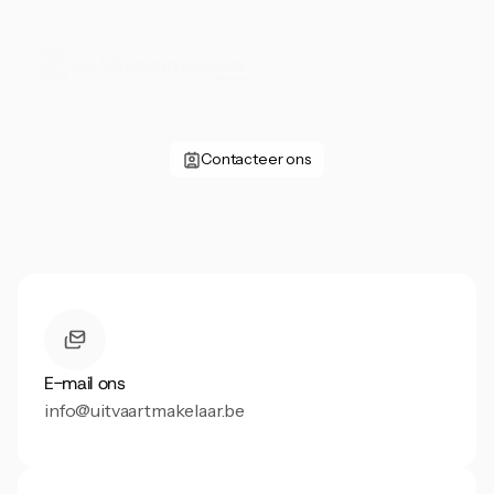
Contacteer ons
Uw
gratis
adviesgesprek
Plan
vandaag
uw
gratis
adviesgesprek
voor
een
uitvaartverzekering.
E-mail ons
info@uitvaartmakelaar.be