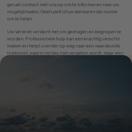
gerust contact met ons op om te informeren naar uw 
mogelijkheden. Geef uzelf of uw dierbaren die ruimte 
om te helen.
Uw verdriet verdient het om gedragen en begrepen te 
worden. Professionele hulp kan een krachtig verschil 
maken en helpt u verder op weg naar een waardevolle 
toekomst, waarin verlies niet vergeten wordt, maar een 
plaats krijgt waarin u weer ruimte vindt voor geluk en 
betekenis.
Wacht niet te lang, neem vandaag nog contact op en 
ontdek hoe wij u kunnen ondersteunen bij het omgaan 
met verlies.