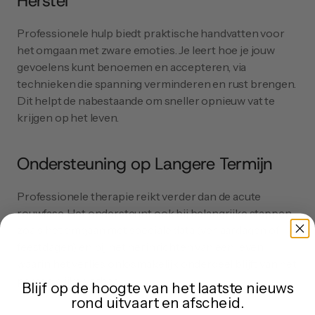
Herstel
Professionele hulp biedt praktische handvatten voor 
het omgaan met zware emoties. Je leert hoe je jouw 
gevoelens kunt benoemen en accepteren, via 
technieken die spanning verminderen en rust brengen. 
Dit helpt de nabestaande om sneller opnieuw vat te 
krijgen op het leven.
Ondersteuning op Langere Termijn
Professionele therapie reikt verder dan de acute 
rouwfase. Het ondersteunt ook bij belangrijke stappen 
zoals het omgaan met speciale data (verjaardagen of 
feestdagen) en bij het herinrichten van een leven 
waarin het verlies onlosmakelijk onderdeel blijft van het 
persoonlijke verhaal.
Blijf op de hoogte van het laatste nieuws
rond uitvaart en afscheid.