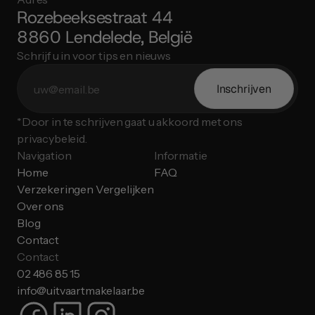
Rozebeeksestraat 44
8860 Lendelede, België
Schrijf u in voor tips en nieuws
Inschrijven
*Door in te schrijven gaat u akkoord met ons 
privacybeleid.
Navigation
Informatie
Home
FAQ
Verzekeringen Vergelijken
Over ons
Blog
Contact
Contact
02 486 85 15
info@uitvaartmakelaar.be