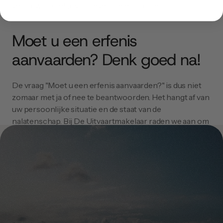
verantwoordelijk voor eventuele schulden.
Moet u een erfenis 
aanvaarden? Denk goed na!
De vraag "Moet u een erfenis aanvaarden?" is dus niet 
zomaar met ja of nee te beantwoorden. Het hangt af van 
uw persoonlijke situatie en de staat van de 
nalatenschap. Bij De Uitvaartmakelaar raden we aan om 
goed na te denken en eventueel professioneel advies in 
te winnen voordat u een beslissing neemt.
Onthoud: een erfenis kan een zegen zijn, maar ook een 
last. Zorg ervoor dat u alle feiten kent voordat u een 
keuze maakt.