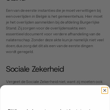
Een van de eerste instanties die je moet verwittigen bij 
een overlijden in België is het gemeentehuis. Hier moet 
je het overlijden aanmelden bij de afdeling Burgerlijke 
Stand. Zij zorgen voor de overlijdensakte, een 
essentieel document voor verdere afhandeling van de 
nalatenschap. Zonder deze akte kun je namelijk niet veel 
doen, dus zorg dat dit als een van de eerste dingen 
wordt geregeld.
Sociale Zekerheid
Vergeet de Sociale Zekerheid niet, want zij moeten ook 
geïnformeerd worden over het overlijden. Dit is vooral 
belangrijk als de overledene recht had op een pensioen 
of andere uitkeringen. Door hen tijdig op de hoogte te 
brengen, voorkom je dat er onterechte betalingen 