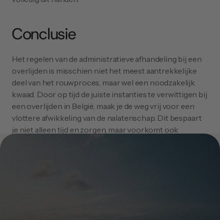
Conclusie
Het regelen van de administratieve afhandeling bij een 
overlijden is misschien niet het meest aantrekkelijke 
deel van het rouwproces, maar wel een noodzakelijk 
kwaad. Door op tijd de juiste instanties te verwittigen bij 
een overlijden in België, maak je de weg vrij voor een 
vlottere afwikkeling van de nalatenschap. Dit bespaart 
je niet alleen tijd en zorgen, maar voorkomt ook 
juridische en financiële complicaties. 
Hopelijk helpt deze gids je een eindje op weg in deze 
moeilijke tijden. Denk eraan: je staat er niet alleen voor, 
en er zijn altijd mensen en instanties die je daarbij willen 
helpen.