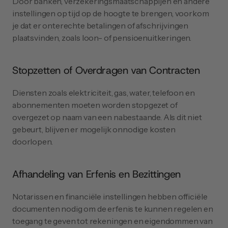
Door banken, verzekeringsmaatschappijen en andere 
instellingen op tijd op de hoogte te brengen, voorkom 
je dat er onterechte betalingen of afschrijvingen 
plaatsvinden, zoals loon- of pensioenuitkeringen.
Stopzetten of Overdragen van Contracten
Diensten zoals elektriciteit, gas, water, telefoon en 
abonnementen moeten worden stopgezet of 
overgezet op naam van een nabestaande. Als dit niet 
gebeurt, blijven er mogelijk onnodige kosten 
doorlopen.
Afhandeling van Erfenis en Bezittingen
Notarissen en financiële instellingen hebben officiële 
documenten nodig om de erfenis te kunnen regelen en 
toegang te geven tot rekeningen en eigendommen van 