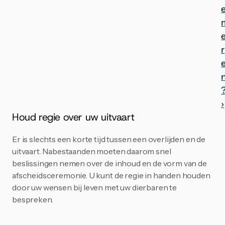
r
?
›
Houd regie over uw uitvaart
Er is slechts een korte tijd tussen een overlijden en de 
uitvaart. Nabestaanden moeten daarom snel 
beslissingen nemen over de inhoud en de vorm van de 
afscheidsceremonie. U kunt de regie in handen houden 
door uw wensen bij leven met uw dierbaren te 
bespreken.