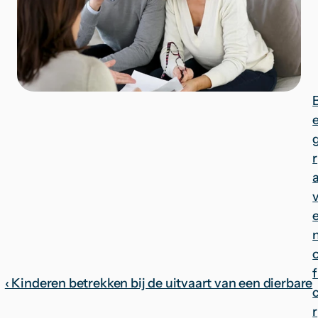
r
n
f 
‹ Kinderen betrekken bij de uitvaart van een dierbare
r