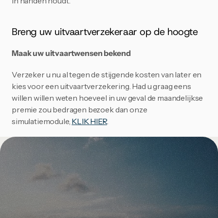
in handen houdt. 
Blijf op de hoogte van het laatste nieuws
rond uitvaart en afscheid.
Breng uw uitvaartverzekeraar op de hoogte
Email
Maak uw uitvaartwensen bekend
Aanmelden
Verzeker u nu al tegen de stijgende kosten van later en 
kies voor een uitvaartverzekering. Had u graag eens 
Nee, bedankt
willen willen weten hoeveel in uw geval de maandelijkse 
premie zou bedragen bezoek dan onze 
simulatiemodule, 
KLIK HIER
.
Wees voorbereid, nabestaanden kunnen bij een 
uitvaart vaak een serieuze rekening verwachten. Een 
uitvaartverzekering biedt financiële gemoedsrust, niet 
alleen aan u maar beslist ook aan uw dierbaren. Wenst u 
daar meer over te weten? Wij voorzien u graag van een 
uitleg op maat.