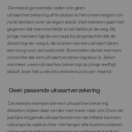
 De meest genoemde reden om geen 
uitvaartverzekering af te sluiten is het onvermogen om 
na te denken over de eigen dood. Veel mensen gaan het 
gegeven dat men sterfelijk is het liefst uit de weg. Bij 
jonge mensen ligt de oorzaak bij de gedachte dat de 
dood nog ver weg is, de kosten van een uitvaart lijken 
een zorg voor de toekomst. Bovendien denkt men ten 
onrechte dat een uitvaartverzekering duur is. Zeker 
wanneer u een uitvaartverzekering op jonge leeftijd 
afsluit, kost het u slechts enkele euro’s per maand. 
 Geen passende uitvaartverzekering
 De meeste mensen die een uitvaartverzekering 
afsluiten, kijken daar verder niet meer naar om. Door de 
jaarlijks stijgende uitvaartkosten en de inflatie kan een 
naturapolis vaak echter niet langer alle kosten voldoen 
of kan een kapitaalverzekering onvoldoende kapitaal 