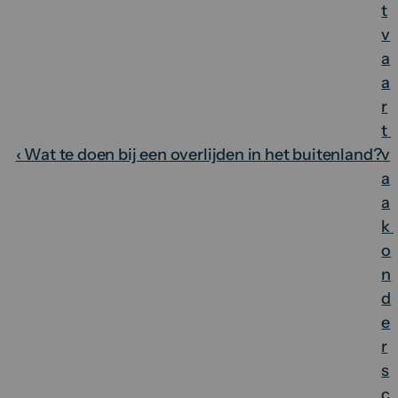
t
v
a
a
r
t 
‹ Wat te doen bij een overlijden in het buitenland?
v
a
a
k 
o
n
d
e
r
s
c