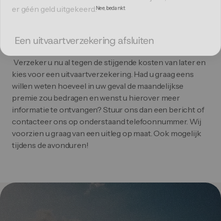
Nee, bedankt
er géén geld uitgekeerd. 
 Een uitvaartverzekering afsluiten
 Verzeker u nu al tegen de stijgende kosten van later en 
kies voor een uitvaartverzekering. Had u graag eens 
willen weten hoeveel in uw geval de maandelijkse 
premie zou bedragen en wenst u hierover meer 
informatie te ontvangen? Stuur ons dan een bericht of 
contacteer ons op onderstaand telefoonnummer. Wij 
voorzien u graag van een uitleg op maat. Ook mogelijk 
tijdens de avonduren!
Wees voorbereid, nabestaanden kunnen bij een 
uitvaart vaak een serieuze rekening verwachten. Een 
uitvaartverzekering biedt financiële gemoedsrust, niet 