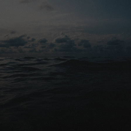
alleen aan u maar beslist ook aan uw dierbaren. Wenst u 
daar meer over te weten? Wij voorzien u graag van een 
uitleg op maat.
Gratis advies
Klaar om uw nabestaanden 
financieel te beschermen?
Gratis vergelijking aanvragen
Praat met een expert