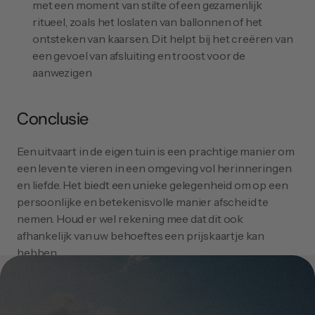
met een moment van stilte of een gezamenlijk 
ritueel, zoals het loslaten van ballonnen of het 
ontsteken van kaarsen. Dit helpt bij het creëren van 
een gevoel van afsluiting en troost voor de 
aanwezigen
Conclusie
Een uitvaart in de eigen tuin is een prachtige manier om 
een leven te vieren in een omgeving vol herinneringen 
en liefde. Het biedt een unieke gelegenheid om op een 
persoonlijke en betekenisvolle manier afscheid te 
nemen. Houd er wel rekening mee dat dit ook 
afhankelijk van uw behoeftes een prijskaartje kan 
hebben. 
De Uitvaartmakelaar
 kan u adviseren en tips geven voor 
zowel voor het financiële als de begeleiding van dit 