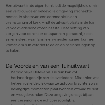
Een uitvaart in de eigen tuin biedt de mogelijkheid om in 
een vertrouwde en liefdevolle omgeving afscheid te 
nemen. In plaats van een ceremonie in een 
crematorium of kerk, vindt de uitvaart plaats in de tuin 
van de overledene of een naaste. Deze setting kan 
zorgen voor een meer ontspannen, persoonlijke en 
serene sfeer, waar familie en vrienden samen kunnen 
komen om hun verdriet te delen en herinneringen op 
te halen.
De Voordelen van een Tuinuitvaart
Persoonlijke Betekenis: De tuin kan vol 
herinneringen zijn aan de overledene. Misschien was 
het een geliefde plek waar ze tijd doorbrachten, waar 
belangrijke momenten plaatsvonden, of waar ze rust 
en vreugde vonden. Deze omgeving draagt bij aan 
een ceremonie die écht persoonlijk is.