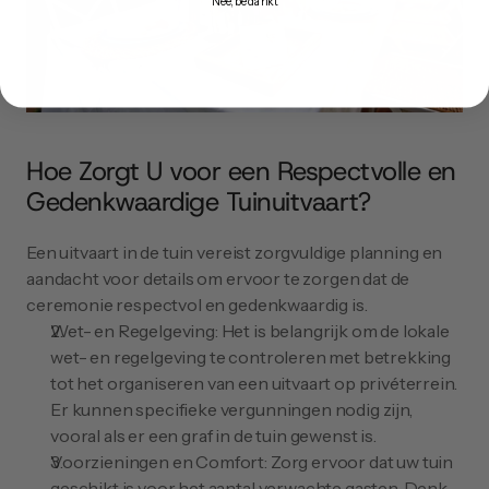
Nee, bedankt
Hoe Zorgt U voor een Respectvolle en 
Gedenkwaardige Tuinuitvaart?
Een uitvaart in de tuin vereist zorgvuldige planning en 
aandacht voor details om ervoor te zorgen dat de 
ceremonie respectvol en gedenkwaardig is.
Wet- en Regelgeving: Het is belangrijk om de lokale 
wet- en regelgeving te controleren met betrekking 
tot het organiseren van een uitvaart op privéterrein. 
Er kunnen specifieke vergunningen nodig zijn, 
vooral als er een graf in de tuin gewenst is.
Voorzieningen en Comfort: Zorg ervoor dat uw tuin 
geschikt is voor het aantal verwachte gasten. Denk 