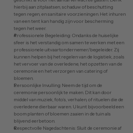
hierbij aan zitplaatsen, schaduw of beschutting 
tegen regen, en sanitaire voorzieningen. Het inhuren 
van een tent kan handig zijn voor bescherming 
tegen het weer.
Professionele Begeleiding: Ondanks de huiselijke 
sfeer is het verstandig om samen te werken met een 
professionele uitvaartondernemer/begeleider. Zij 
kunnen helpen bij het regelen van de logistiek, zoals 
het vervoer van de overledene, het opzetten van de 
ceremonie en het verzorgen van catering of 
bloemen.
Persoonlijke Invulling: Neem de tijd om de 
ceremonie persoonlijk te maken. Dit kan door 
middel van muziek, foto’s, verhalen, of rituelen die de 
overledene dierbaar waren. U kunt bijvoorbeeld een 
boom planten of bloemen zaaien in de tuin als 
blijvend eerbetoon.
Respectvolle Nagedachtenis: Sluit de ceremonie af 