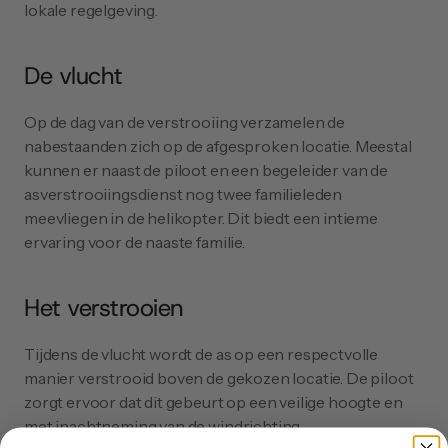
lokale regelgeving.
De vlucht
Op de dag van de verstrooiing verzamelen de 
nabestaanden zich op de afgesproken locatie. Meestal 
kunnen er naast de piloot en een begeleider van de 
asverstrooiingsdienst nog twee familieleden 
meevliegen in de helikopter. Dit biedt een intieme 
ervaring voor de naaste familie.
Het verstrooien
Tijdens de vlucht wordt de as op een respectvolle 
manier verstrooid boven de gekozen locatie. De piloot 
zorgt ervoor dat dit gebeurt op een veilige hoogte en 
met inachtneming van de windrichting.