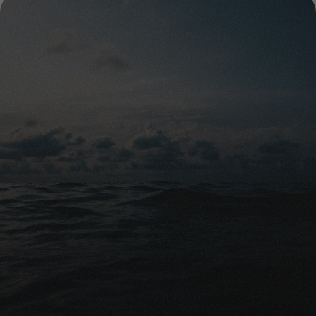
en onvergetelijke ervaring zijn.
Het is aan te raden om contact op te nemen met lokale 
uitvaartondernemers of gespecialiseerde 
asverstrooiingsdiensten voor meer informatie over de 
mogelijkheden in België.
Gratis advies
Klaar om uw nabestaanden 
financieel te beschermen?
Gratis vergelijking aanvragen