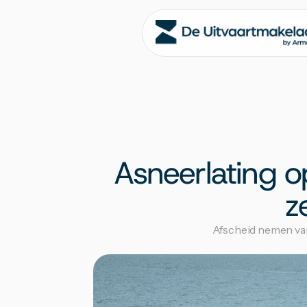
Asneerlating op
z
Afscheid nemen van 