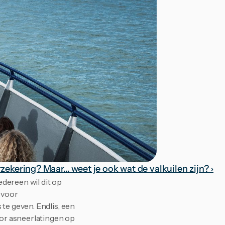
rzekering? Maar… weet je ook wat de valkuilen zijn? ›
dereen wil dit op 
voor 
te geven. Endlis, een 
or asneerlatingen op 