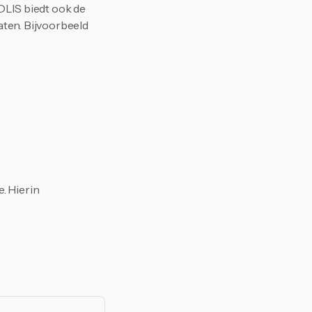
DLIS biedt ook de 
ten. Bijvoorbeeld 
 Hierin 
atste nieuws
heid.