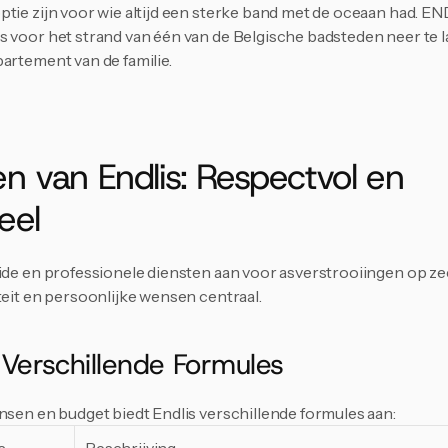
tie zijn voor wie altijd een sterke band met de oceaan had. EN
 voor het strand van één van de Belgische badsteden neer te la
artement van de familie.
n van Endlis: Respectvol en 
eel
ide en professionele diensten aan voor asverstrooiingen op zee.
teit en persoonlijke wensen centraal.
Blijf op de hoogte van het la
 Verschillende Formules
rond uitvaart en afsc
ensen en budget biedt Endlis verschillende formules aan:
Email