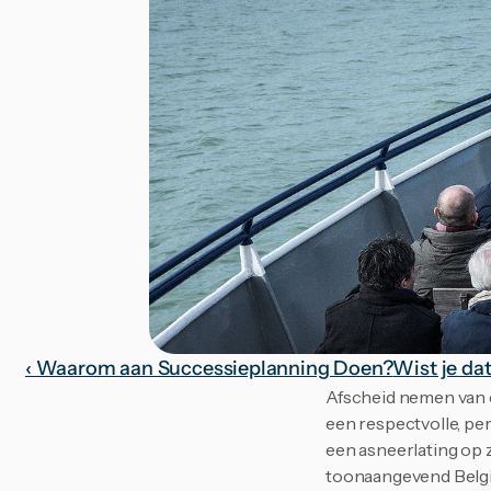
‹ Waarom aan Successieplanning Doen?
Wist je dat
Afscheid nemen van ee
een respectvolle, pe
een asneerlating op z
toonaangevend Belgis