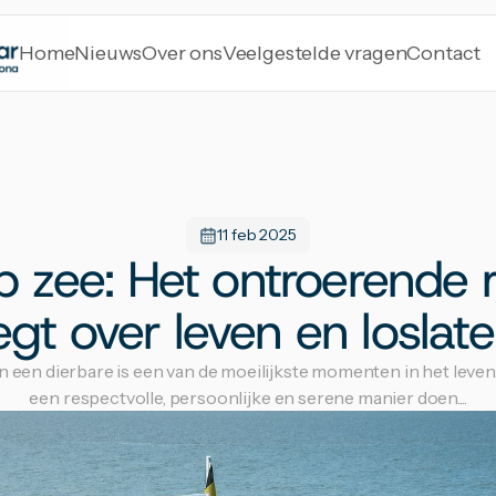
Home
Nieuws
Over ons
Veelgestelde vragen
Contact
11 feb 2025
 zee: Het ontroerende rit
egt over leven en loslate
een dierbare is een van de moeilijkste momenten in het leven. I
een respectvolle, persoonlijke en serene manier doen....