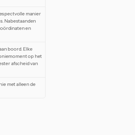
spectvolle manier 
is. Nabestaanden 
coördinaten en 
aan boord. Elke 
moniemoment op het 
ter afscheid van 
ie met alleen de 