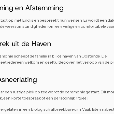
nning en Afstemming
tact op met Endlis en bespreekt hun wensen. Er wordt een datu
 de weersomstandigheden om een veilige en comfortabele vaar
rek uit de Haven
emonie scheept de familie in bij de haven van Oostende. De 
t iedereen welkom en geeft uitleg over het verloop van de pl
Asneerlating
aar een rustige plek op zee wordt de ceremonie gestart. Dit m
, een korte toespraak of een persoonlijk ritueel.
eergelaten in een biologisch afbreekbare urn. Vaak laten nabe