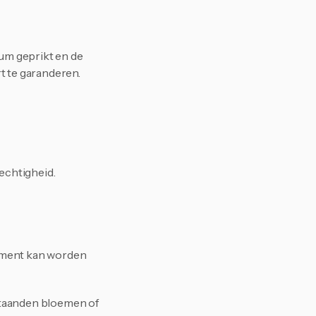
m geprikt en de 
t te garanderen.
echtigheid.
oment kan worden 
staanden bloemen of 