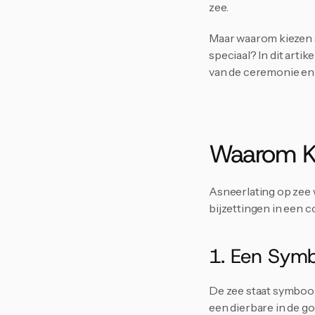
zee.
Maar waarom kiezen s
speciaal? In dit arti
van de ceremonie en 
Waarom Ki
Asneerlating op zee w
bijzettingen in een 
1. Een Symb
De zee staat symbool
een dierbare in de gol