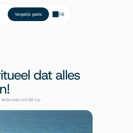
FR
Vergelijk gratis
ueel dat alles 
n!
edereen wil dit op 