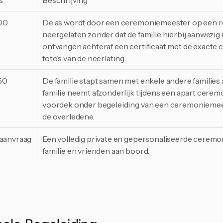
s
Beschrijving
00
De as wordt door een ceremoniemeester op een re
Aanmelden
neergelaten zonder dat de familie hierbij aanwezig 
ontvangen achteraf een certificaat met de exacte 
Nee, bedankt
foto’s van de neerlating.
50
De familie stapt samen met enkele andere families 
familie neemt afzonderlijk tijdens een apart cere
voordek onder begeleiding van een ceremoniemees
de overledene.
aanvraag
Een volledig private en gepersonaliseerde ceremon
familie en vrienden aan boord.