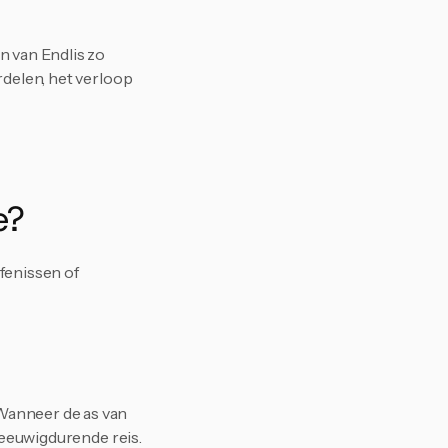
 van Endlis zo 
rdelen, het verloop 
e?
fenissen of 
Wanneer de as van 
 eeuwigdurende reis. 