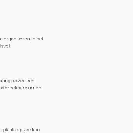
 organiseren, in het 
isvol.
ating op zee een 
h afbreekbare urnen 
tplaats op zee kan 