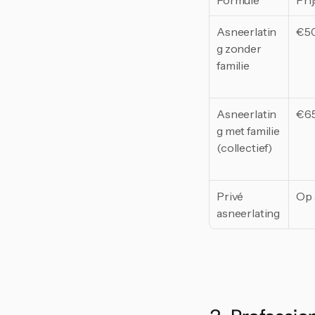
Formule
Prij
Asneerlatin
€5
g zonder 
familie
Asneerlatin
€6
g met familie 
(collectief)
Privé 
Op 
asneerlating