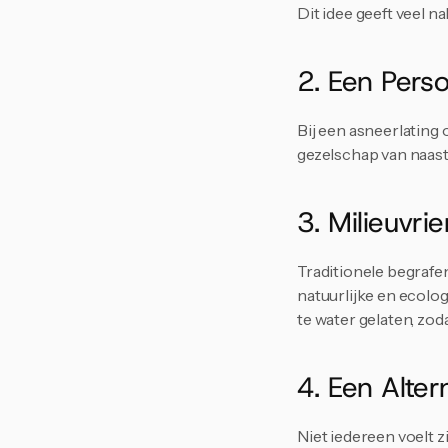
Dit idee geeft veel n
2. Een Pers
Bij een asneerlating 
gezelschap van naaste
3. Milieuvri
Traditionele begrafe
natuurlijke en ecolo
te water gelaten, zod
4. Een Alter
Niet iedereen voelt z