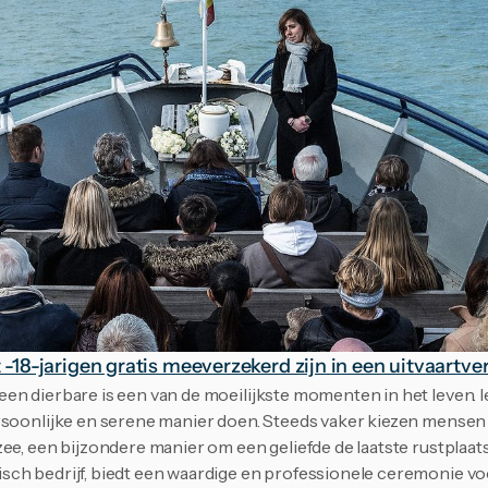
 -18-jarigen gratis meeverzekerd zijn in een uitvaartve
n dierbare is een van de moeilijkste momenten in het leven. Ie
rsoonlijke en serene manier doen. Steeds vaker kiezen mensen 
ee, een bijzondere manier om een geliefde de laatste rustplaats 
ch bedrijf, biedt een waardige en professionele ceremonie vo