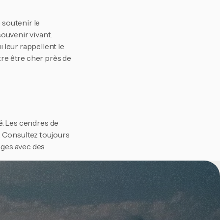
soutenir le 
ouvenir vivant. 
leur rappellent le 
e être cher près de 
é. Les cendres de 
 Consultez toujours 
ages avec des 
amille et à vos amis. 