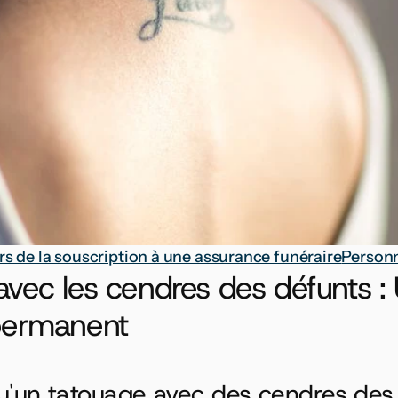
rs de la souscription à une assurance funéraire
Personn
vec les cendres des défunts : 
permanent
u'un tatouage avec des cendres des