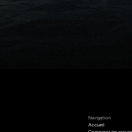
Conseils gratuits
êt à protéger financièrement vo
proches?
mander une comparaison gratuite
Parlez avec un exp
Navigation
Accueil
Comparer les assur