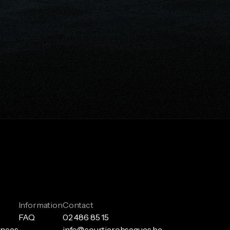
s 
ert
Information
Contact
FAQ
02 486 85 15
ances
info@courtierobseques.be