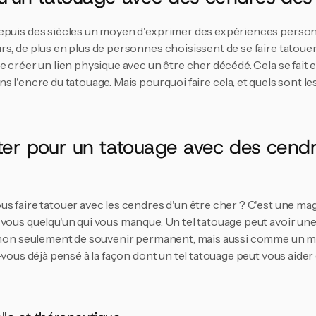
epuis des siècles un moyen d'exprimer des expériences personn
rs, de plus en plus de personnes choisissent de se faire tatoue
e créer un lien physique avec un être cher décédé. Cela se fait 
 l'encre du tatouage. Mais pourquoi faire cela, et quels sont les
ter pour un tatouage avec des cendr
s faire tatouer avec les cendres d'un être cher ? C'est une mag
 vous quelqu'un qui vous manque. Un tel tatouage peut avoir un
t non seulement de souvenir permanent, mais aussi comme un 
z-vous déjà pensé à la façon dont un tel tatouage peut vous aider 