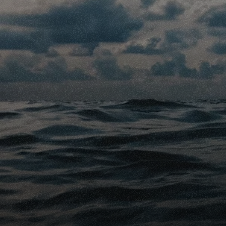
Ce n'est pas une déci
vraiment cela et si c
trouver un tatoueur 
l'encre des tatouages
En suivant ce consei
qui est non seulement
être cher.