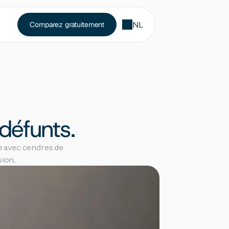
NL
Comparez gratuitement
défunts.
e avec cendres de 
on...