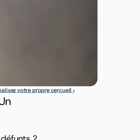
alisez votre propre cercueil ›
Un 
 défunts ?