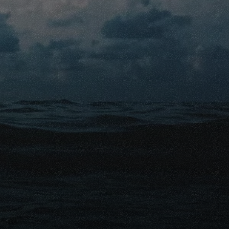
rquoi vous souhaitez 
il. Assurez-vous de 
s cendres dans 
obtenir un tatouage 
nificatif de votre 