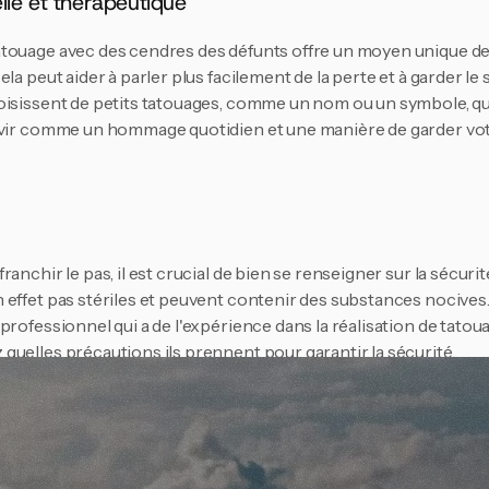
lle et thérapeutique
touage avec des cendres des défunts offre un moyen unique de 
la peut aider à parler plus facilement de la perte et à garder le s
isissent de petits tatouages, comme un nom ou un symbole, qui 
rvir comme un hommage quotidien et une manière de garder votr
anchir le pas, il est crucial de bien se renseigner sur la sécurit
 effet pas stériles et peuvent contenir des substances nocives.
professionnel qui a de l'expérience dans la réalisation de tatou
uelles précautions ils prennent pour garantir la sécurité.
 et considérations
s faire tatouer avec les cendres d'un défunt ? Parlez-en à votre f