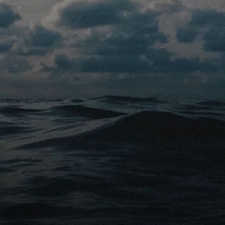
sion à prendre à la légère. Posez-vous la question de savoir pou
ela apportera une contribution positive à votre processus de deu
réputé qui a une expérience spécifique dans l'incorporation de
.
l et en réfléchissant soigneusement à vos options, vous pouvez 
 sûr, mais qui constitue également un souvenir permanent et sig