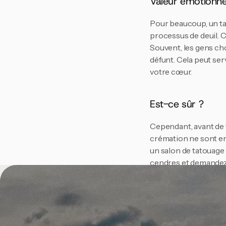
Valeur émotionne
Pour beaucoup, un ta
processus de deuil. Ce
Souvent, les gens cho
défunt. Cela peut se
votre cœur.
Est-ce sûr ?
Cependant, avant de fr
crémation ne sont en
un salon de tatouage 
cendres et demandez q
Précautions
Envisagez-vous de vou