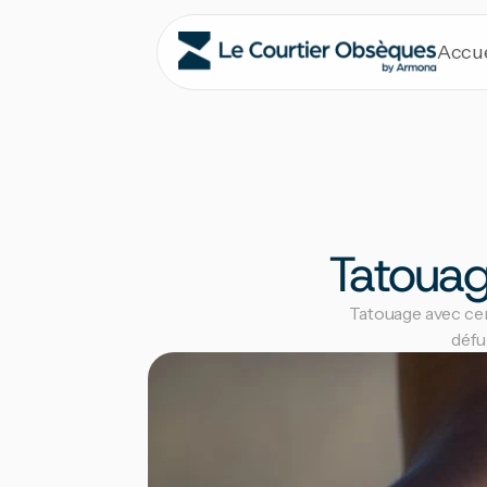
Accue
Tatouag
Tatouage avec cen
défu