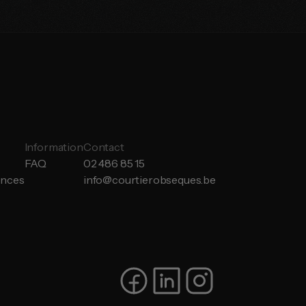
Information
Contact
FAQ
02 486 85 15
ances
info@courtierobseques.be