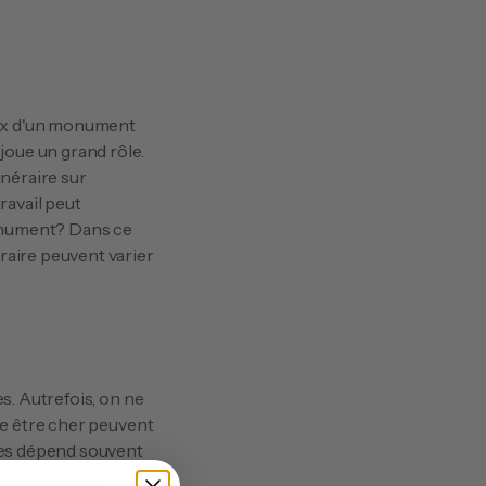
joue un grand rôle. 
néraire sur 
avail peut 
monument? Dans ce 
aire peuvent varier 
re être cher peuvent 
res dépend souvent 
comme pour un 