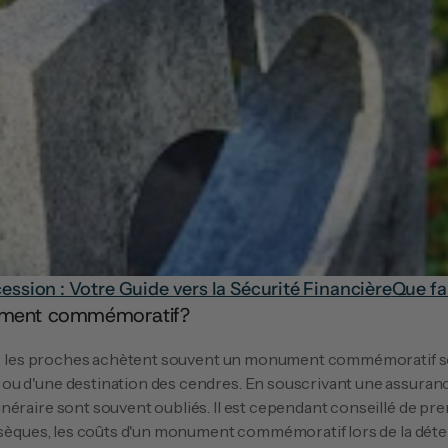
ssion : Votre Guide vers la Sécurité Financière
Que fai
ument commémoratif?
u d'une destination des cendres. En souscrivant une assurance 
néraire sont souvent oubliés. Il est cependant conseillé de pre
obsèques, les coûts d'un monument commémoratif lors de la déte