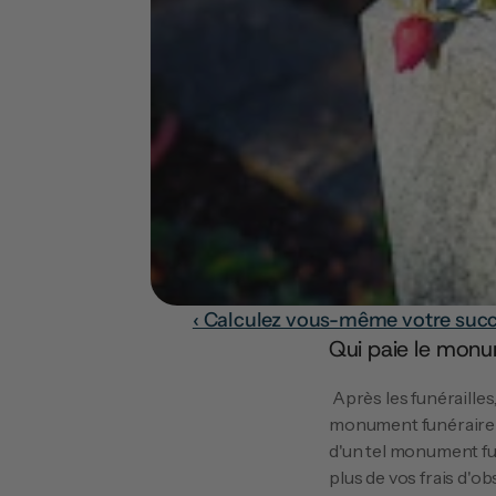
‹ Calculez vous-même votre succe
Qui paie le mon
 Après les funérailles, les proches achètent souvent un monument commémoratif sous la forme d'un 
monument funéraire o
d'un tel monument fu
plus de vos frais d'