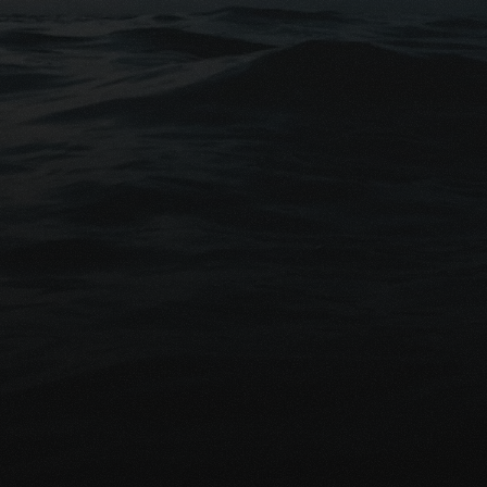
Conseils gratuits
êt à protéger financièrement vo
proches?
mander une comparaison gratuite
Parlez avec un exp