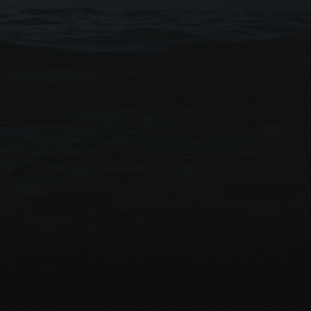
s 
ert