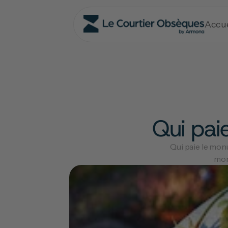
Accue
Qui pai
Qui paie le mon
mon