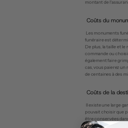
montant de l'assuran
 Coûts du monum
 Les monuments funéraires sont disponibles dans différentes sortes et tailles. Le prix d'un monument 
funéraire est détermi
De plus, la taille et
commande ou choisiss
également faire grimp
cas, vous paierez un
de centaines à des mil
 Coûts de la des
 Il existe une large gamme d'urnes et d'autres destinations physiques pour les cendres. Autrefois, on ne 
pouvait choisir que p
être conservées dans 
du matériau, du modè