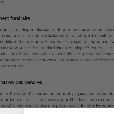
ce.
ent funéraire
né par un certain nombre de facteurs. Tout d'abord, le matériel 
 le modèle sont importants. Faites-vous fabriquer un monument fu
ez-vous un modèle standard dans le catalogue? Le temps de tr
er le prix. Optez-vous pour un texte détaillé à graver sur le 
 montant par heure ou par lettre. Les coûts d'un monument funér
liers d'euros.
tination des cendres
armi des urnes classiques, mais aujourd'hui, les cendres de vot
de véritables œuvres d'art. Le prix de la destination des cend
le et du temps nécessaire pour fabriquer la destination. Tout 