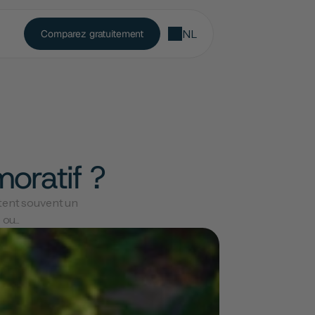
NL
Comparez gratuitement
oratif ?
tent souvent un 
u...