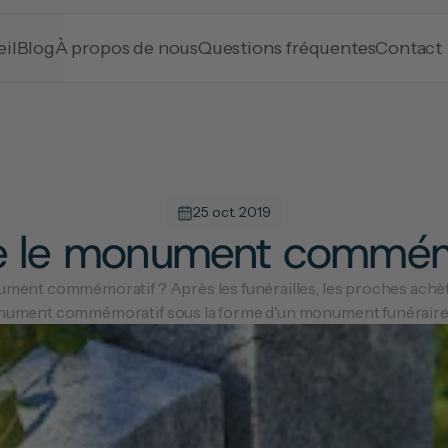
il
Blog
À propos de nous
Questions fréquentes
Contact
25 oct. 2019
e le monument commém
ument commémoratif ? Après les funérailles, les proches achè
ument commémoratif sous la forme d'un monument funéraire o