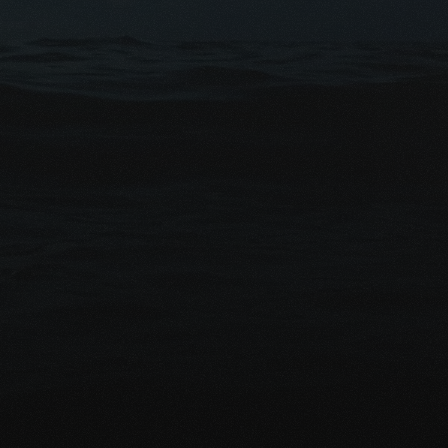
s 
ert