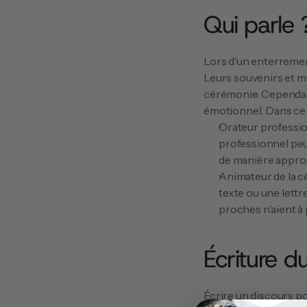
Qui parle 
Lors d'un enterrement
Leurs souvenirs et mo
cérémonie. Cependant,
émotionnel. Dans ce ca
Orateur profession
professionnel peu
de manière approp
Animateur de la c
texte ou une lettr
proches n'aient à
Écriture d
Écrire un discours po