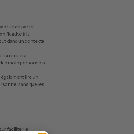
ilité de parler. 
ficative à la 
tout dans un contexte 
, un orateur 
des mots personnels 
également lire un 
ersonnel sans que les 
 faciliter le 