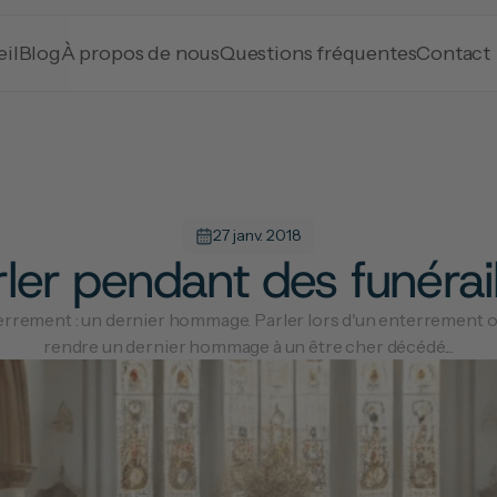
il
Blog
À propos de nous
Questions fréquentes
Contact
27 janv. 2018
rler pendant des funérail
errement : un dernier hommage. Parler lors d'un enterrement offr
rendre un dernier hommage à un être cher décédé....