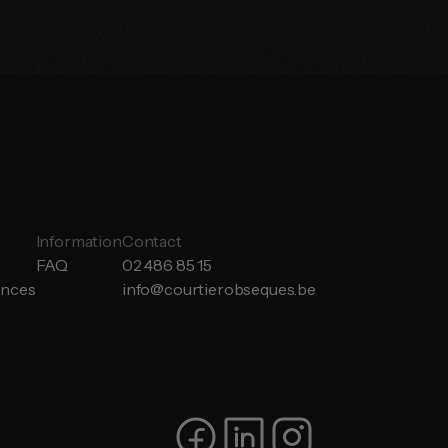
Information
Contact
FAQ
02 486 85 15
ances
info@courtierobseques.be