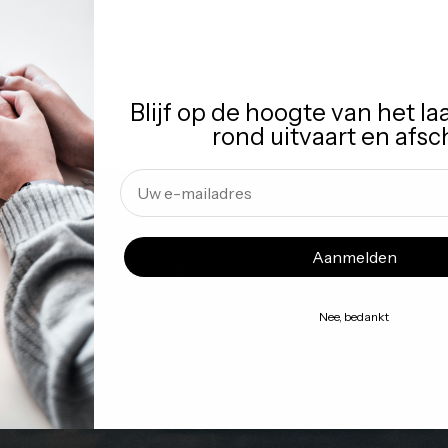
e : Réfléchissez au rôle unique que le défunt a joué dans votre vi
réalisations et ses traits de caractère ? Ces éléments personnel
e et significatif.
ncez par une courte introduction, partagez ensuite quelques 
Blijf op de hoogte van het la
ls, et terminez par un dernier salut ou souhait.
rond uitvaart en afsc
ez le temps de bien préparer le discours. Écrivez vos pensées e
voix. Cela peut aider à apaiser vos nerfs et à vous assurer que 
Email
s : Il est normal de devenir émotif en parlant. Faites une paus
pour reprendre vos émotions. Le public appréciera votre sinc
Aanmelden
n
Nee, bedankt
rrement est une manière personnelle et significative de dire adie
s-même ou que vous demandiez à quelqu'un d'autre de transmett
e message soit authentique et sincère. Prenez le temps de struct
ontrer vos émotions. Cela peut être une étape de guérison dans