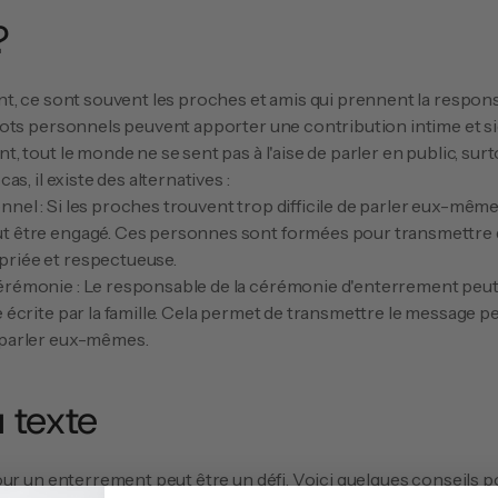
?
, ce sont souvent les proches et amis qui prennent la responsab
ts personnels peuvent apporter une contribution intime et signi
 tout le monde ne se sent pas à l'aise de parler en public, sur
s, il existe des alternatives :
nel : Si les proches trouvent trop difficile de parler eux-mêmes
t être engagé. Ces personnes sont formées pour transmettre 
riée et respectueuse.
érémonie : Le responsable de la cérémonie d'enterrement peut 
e écrite par la famille. Cela permet de transmettre le message p
 parler eux-mêmes.
u texte
ur un enterrement peut être un défi. Voici quelques conseils pour