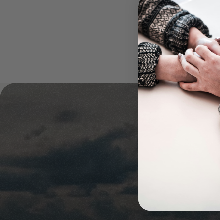
processus :
Personnel et uniqu
ses passions, ses 
discours authentiqu
Structure : Comme
souvenirs personne
Préparation : Pren
prononcer à haute 
clair.
Moments émotionnel
prenez un moment 
Conclusio
Parler lors d'un ente
Que vous parliez vou
l'essentiel est que l
n'ayez pas peur de m