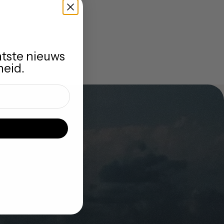
e. Quelles étaient 
s rendent le 
anecdotes ou 
atste nieuws
heid.
t exercez-vous à les 
votre message est 
e si nécessaire et 
érité.
u à un être cher. 
re vos mots, 
urer vos pensées et 
 le processus de 