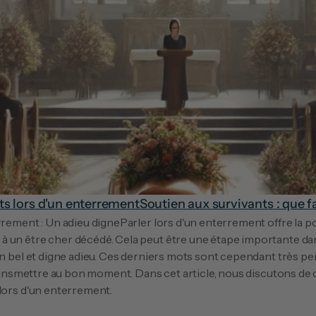
ts lors d'un enterrement
Soutien aux survivants : que fa
rrement : Un adieu digneParler lors d'un enterrement offre la po
 un être cher décédé. Cela peut être une étape importante dan
un bel et digne adieu. Ces derniers mots sont cependant très per
 transmettre au bon moment. Dans cet article, nous discutons de 
 lors d'un enterrement.