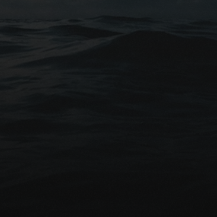
ajout à l'adieu.
Conseils gratuits
êt à protéger financièrement vo
proches?
mander une comparaison gratuite
Parlez avec un exp