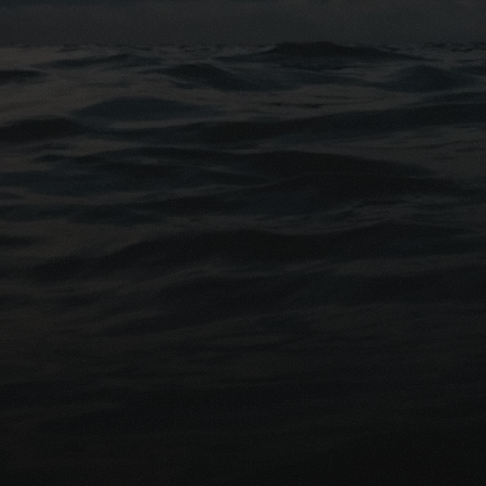
deuil et un magnifique 
Pr
De