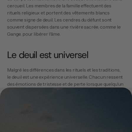
cercueil. Les membres de la famille effectuent des 
rituels religieux et portent des vêtements blancs 
comme signe de deuil. Les cendres du défunt sont 
souvent dispersées dans une rivière sacrée, comme le 
Gange, pour libérer l'âme.
Le deuil est universel
Malgré les différences dans les rituels et les traditions, 
le deuil est une expérience universelle. Chacun ressent 
des émotions de tristesse et de perte lorsque quelqu'un 
de cher décède. Les rituels funéraires offrent une 
structure et un sens, et aident les survivants à gérer 
leurs émotions et à commémorer leurs proches. Une 
belle et significative cérémonie funéraire peut être une 
étape importante dans le processus de deuil et offre 
une occasion de se souvenir positivement du défunt.