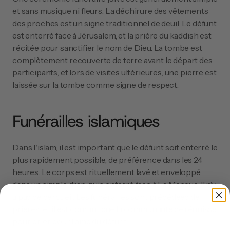
et sans musique ni fleurs. La déchirure des vêtements 
des proches est un signe traditionnel de deuil. Le défunt 
est enterré face à Jérusalem, et la prière du kaddish est 
récitée pour sanctifier le nom de Dieu. La tombe est 
complètement recouverte de terre avant le départ des 
participants, et lors de visites ultérieures, une pierre est 
laissée sur la tombe comme signe de respect.
Funérailles islamiques
Dans l'islam, il est important que le défunt soit enterré le 
plus rapidement possible, de préférence dans les 24 
heures. Le corps est rituellement lavé et enveloppé 
dans un simple drap, puis enterré face à La Mecque. Il n'y 
a pas de cercueil. Les funérailles sont précédées de 
prières, et il est courant que la communauté se réunisse 
pour prier pour l'âme du défunt.