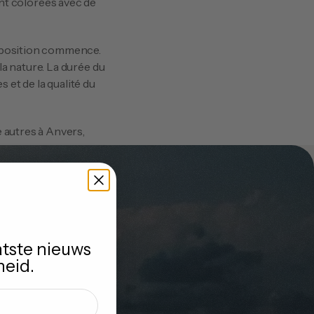
sont colorées avec de 
 nature. La durée du 
t de la qualité du 
autres à Anvers, 
t choisir de planter 
tez-vous recevoir 
atste nieuws
ion sans engagement 
heid.
-vous et nous nous 
n soirée !