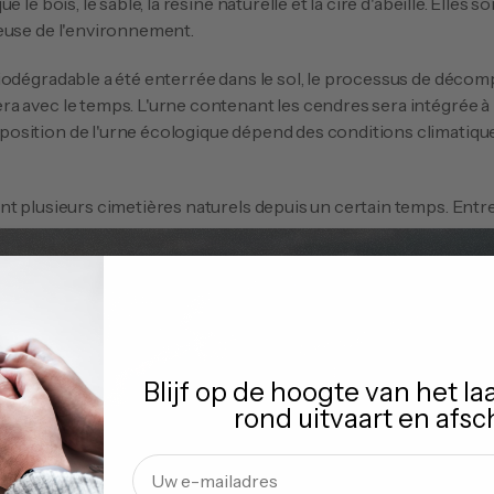
 le bois, le sable, la résine naturelle et la cire d'abeille. Elles 
euse de l'environnement. 
 avec le temps. L'urne contenant les cendres sera intégrée à la
sition de l'urne écologique dépend des conditions climatiques e
t plusieurs cimetières naturels depuis un certain temps. Entre 
ers.
lluer. C'est pourquoi ils choisissent un cimetière naturel. On peu
nir dans le compost du défunt.
ombien s'élèverait la prime mensuelle dans votre cas et souhai
Blijf op de hoogte van het la
à ce sujet ? Nous sommes heureux de vous fournir une explicat
rond uitvaart en afsc
ndre à toutes vos questions. Planifiez vous-même votre rendez
vous fournir une explication sur mesure. Possibilité également e
Email