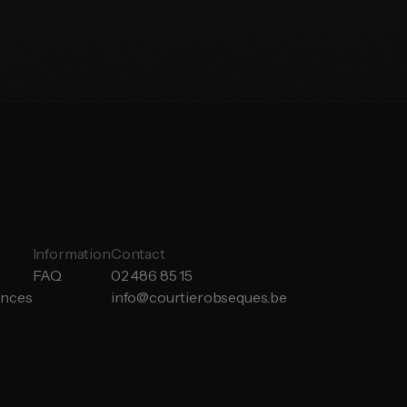
ert
Information
Contact
FAQ
02 486 85 15
ances
info@courtierobseques.be