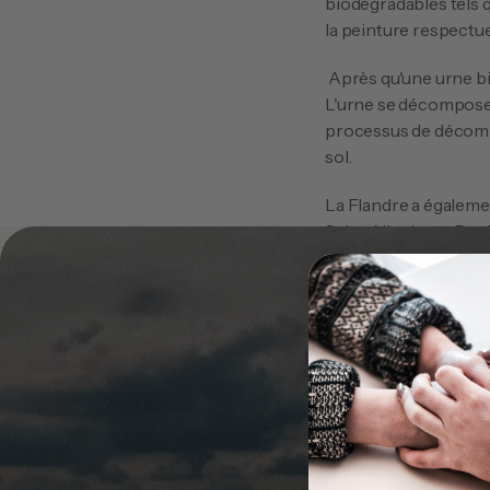
biodégradables tels que
la peinture respectu
 Après qu'une urne biodégradable a été enterrée dans le sol, le processus de décomposition commence. 
L'urne se décomposera
processus de décompo
sol.
La Flandre a égalemen
Saint-Nicolas et Roul
 De plus en plus de gens rêvent d'un repos éternel dans la nature. Après leur mort, ils souhaitent enrichir 
la nature et non la po
un petit arbre souve
Désirez-vous savoir c
plus d'informations 
chez vous et de répo
ferons un plaisir de 