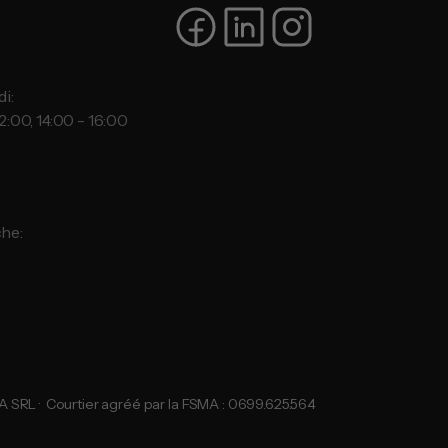
i:
2:00, 14:00 - 16:00
:
he:
SRL ·  Courtier agréé par la FSMA : 0699.625.564