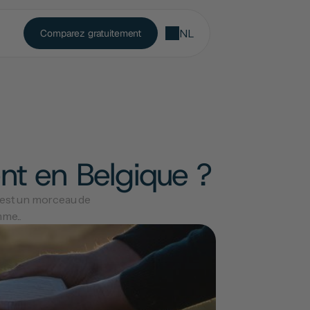
NL
Comparez gratuitement
ent en Belgique ?
 est un morceau de 
me...