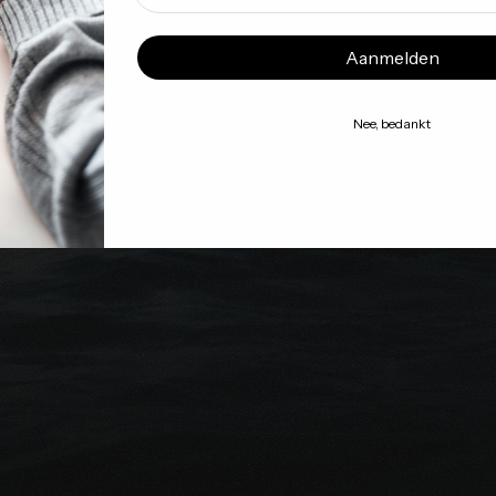
Aanmelden
Nee, bedankt
Conseils gratuits
êt à protéger financièrement vo
proches?