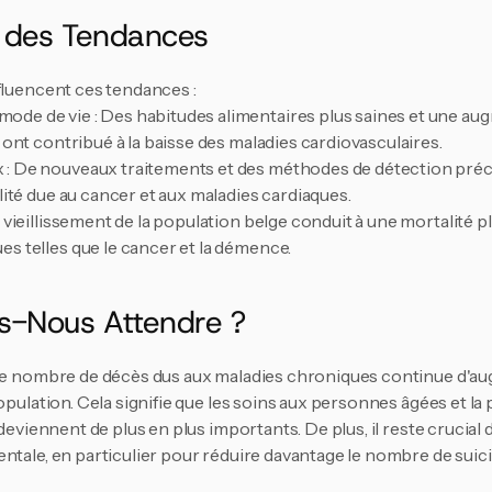
s des Tendances
Nee, bedankt
fluencent ces tendances :
de de vie : Des habitudes alimentaires plus saines et une aug
e ont contribué à la baisse des maladies cardiovasculaires.
: De nouveaux traitements et des méthodes de détection préco
alité due au cancer et aux maladies cardiaques.
e vieillissement de la population belge conduit à une mortalité pl
es telles que le cancer et la démence.
s-Nous Attendre ?
 le nombre de décès dus aux maladies chroniques continue d'au
population. Cela signifie que les soins aux personnes âgées et la
 deviennent de plus en plus importants. De plus, il reste crucial 
ntale, en particulier pour réduire davantage le nombre de suici