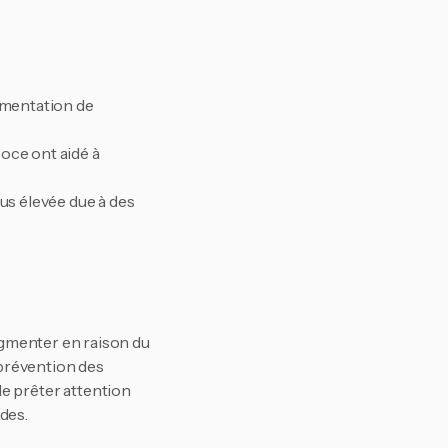
mentation de 
ce ont aidé à 
us élevée due à des 
gmenter en raison du 
 prévention des 
de prêter attention 
des.