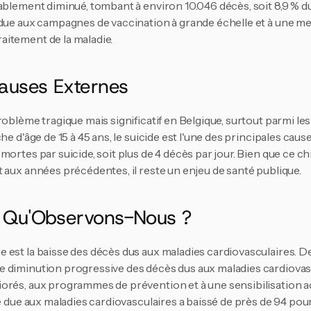
ablement diminué, tombant à environ 10.046 décès, soit 8,9 % du 
due aux campagnes de vaccination à grande échelle et à une mei
itement de la maladie.
Causes Externes
oblème tragique mais significatif en Belgique, surtout parmi les 
he d'âge de 15 à 45 ans, le suicide est l'une des principales cause
ortes par suicide, soit plus de 4 décès par jour​. Bien que ce ch
 aux années précédentes, il reste un enjeu de santé publique.
: Qu'Observons-Nous ?
 est la baisse des décès dus aux maladies cardiovasculaires. De
 diminution progressive des décès dus aux maladies cardiovasc
orés, aux programmes de prévention et à une sensibilisation a
té due aux maladies cardiovasculaires a baissé de près de 94 pou