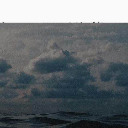
 récentes concernant les causes de décès en Belgique montrent 
aires restent les principales causes de mortalité, bien que les m
inuent au fil des ans grâce à de meilleurs soins et à une préve
sidérable mais temporaire sur les taux de mortalité, tandis que l
blème persistant. Il est clair que des facteurs démographiques,
es changements de mode de vie jouent un rôle important dans c
tbel.fgov.be/nl/themas/bevolking/sterfte-en-levensverwachti
Vlaanderen : 
https://www.zorg-en-gezondheid.be/doodsoorz
www.sciensano.be/nl/gezondheidsonderwerpen/mortaliteit