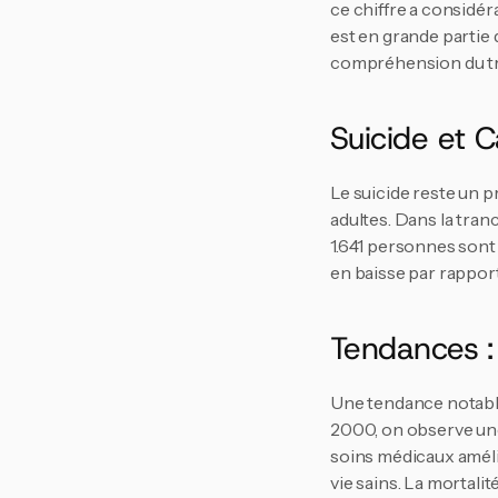
ce chiffre a considér
est en grande partie 
compréhension du tra
Suicide et 
Le suicide reste un pr
adultes. Dans la tranc
1.641 personnes sont m
en baisse par rapport
Tendances 
Une tendance notable
2000, on observe une
soins médicaux améli
vie sains. La mortali