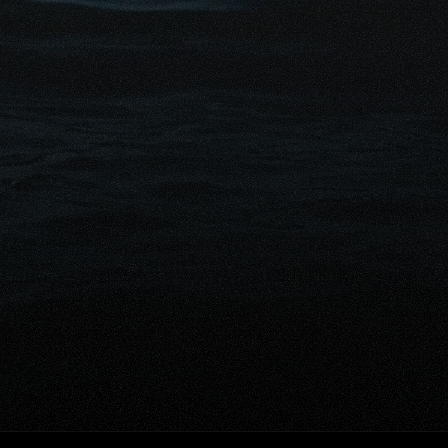
s 
ert