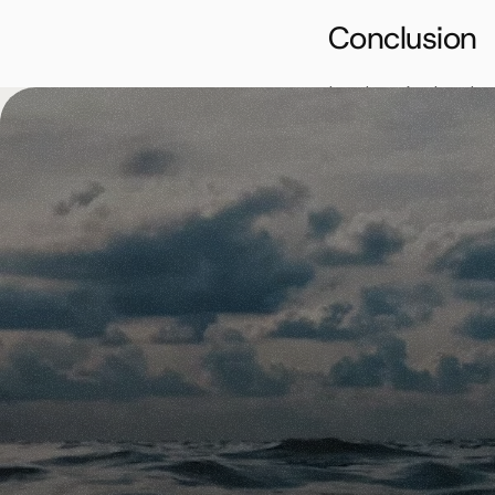
Conclusion
Les données les plus
maladies cardiovascul
cardiovasculaires dim
19 a eu un impact con
jeunes demeure un pro
vieillissement, et d
Statbel : 
https://sta
Zorg en Gezondheid 
Sciensano : 
https://