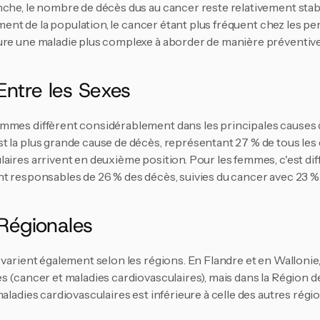
nche, le nombre de décès dus au cancer reste relativement stabl
sement de la population, le cancer étant plus fréquent chez les pe
ure une maladie plus complexe à aborder de manière préventive
Entre les Sexes
mmes diffèrent considérablement dans les principales causes d
 la plus grande cause de décès, représentant 27 % de tous les 
aires arrivent en deuxième position. Pour les femmes, c'est diffé
t responsables de 26 % des décès, suivies du cancer avec 23 %​
Blijf op de hoogte van het la
 Régionales
rond uitvaart en afsc
Email
 varient également selon les régions. En Flandre et en Wallonie,
s (cancer et maladies cardiovasculaires), mais dans la Région de
aladies cardiovasculaires est inférieure à celle des autres régio
Aanmelden