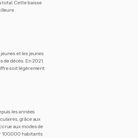
total. Cette baisse 
lleure 
jeunes et les jeunes 
s de décès. En 2021, 
iffre soit légèrement 
puis les années 
ulaires, grâce aux 
ccrue aux modes de 
r 100.000 habitants 