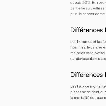
depuis 2012​. En reva
partie lié au vieillis
plus, le cancer deme
Différences 
Les hommes et les fe
hommes, le cancer est
maladies cardiovascul
cardiovasculaires son
Différences
Les taux de mortalité
places sont identique
la mortalité due aux m