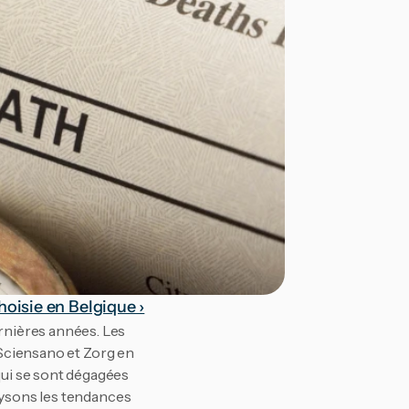
oisie en Belgique ›
nières années. Les 
 Sciensano et Zorg en 
ui se sont dégagées 
lysons les tendances 