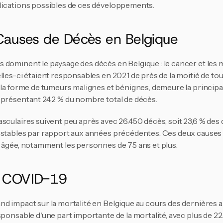
lications possibles de ces développements.
 Causes de Décès en Belgique
dominent le paysage des décès en Belgique : le cancer et les m
lles-ci étaient responsables en 2021 de près de la moitié de tous
 la forme de tumeurs malignes et bénignes, demeure la principa
présentant 24,2 % du nombre total de décès​.
sculaires suivent peu après avec 26.450 décès, soit 23,6 % des d
 stables par rapport aux années précédentes. Ces deux causes
 âgée, notamment les personnes de 75 ans et plus​.
e COVID-19
d impact sur la mortalité en Belgique au cours des dernières a
sponsable d'une part importante de la mortalité, avec plus de 22