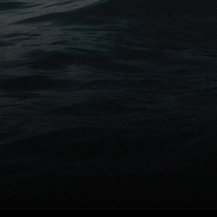
Conseils gratuits
êt à protéger financièrement vo
proches?
mander une comparaison gratuite
Parlez avec un exp