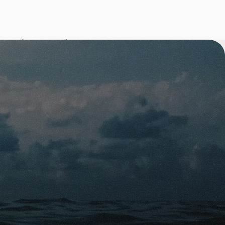
que le cancer et les 
aladies 
ntion accrue. COVID-
e suicide parmi les 
 tels que le 
es tendances.
ng/doodsoorzaken
aken