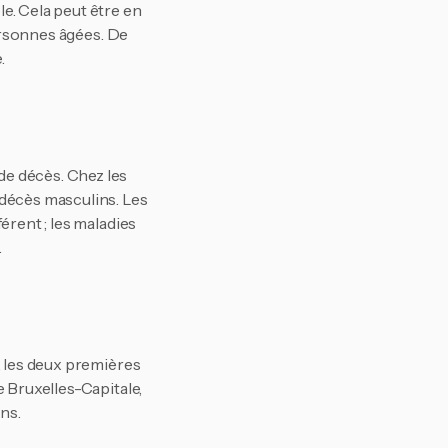
e. Cela peut être en 
rsonnes âgées​. De 
.
e décès. Chez les 
décès masculins. Les 
rent ; les maladies 
.
atste nieuws
heid.
 les deux premières 
 Bruxelles-Capitale, 
ns​.