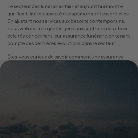
Le secteur des funérailles hier et aujourd'hui montre 
que flexibilité et capacité d'adaptation sont essentielles. 
En ajustant nos services aux besoins contemporains, 
nous veillons à ce que les gens puissent faire des choix 
éclairés concernant leur assurance funéraire, en tenant 
compte des dernières évolutions dans le secteur.
Êtes-vous curieux de savoir comment une assurance 
funéraire moderne peut correspondre à vos souhaits ? 
N'hésitez pas à nous contacter à l'adresse 
info@courtierobsèques.be ou à nous appeler au +32 (0) 
2 486 85 15. Nous sommes prêts à vous conseiller sur 
les options qui correspondent à votre situation 
personnelle et à votre vision d'avenir.