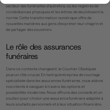
désormais courants. Cela contraste fortement avec le 
secteur des funérailles d'autrefois, où les registres de 
condoléances physiques et les lettres de deuil étaient la 
norme. Cette transformation numérique offre de 
nouvelles manières aux gens d'exprimer leur chagrin et 
de partager des souvenirs.
Le rôle des assurances 
funéraires
Dans ce contexte changeant, le Courtier Obsèques 
joue un rôle crucial. En tant qu'entreprise de courtage 
spécialisée dans les assurances funéraires, nous aidons 
nos clients à naviguer à travers les options et 
possibilités modernes. Nous offrons des conseils et un 
soutien pour choisir une assurance funéraire adaptée à 
leurs souhaits personnels et à leur situation financière.