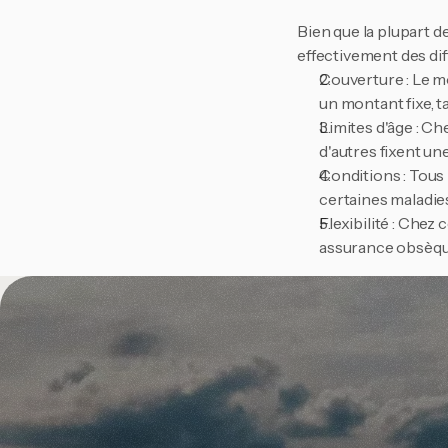
Bien que la plupart d
effectivement des dif
Couverture : Le m
un montant fixe, 
Limites d'âge : Che
d'autres fixent une
Conditions : Tous 
certaines maladies
Flexibilité : Chez
assurance obsèque
Pourquoi de
Avec tant de différence
qu'uitvaartmakelaar.b
cartographié tous le
couverture pour votre