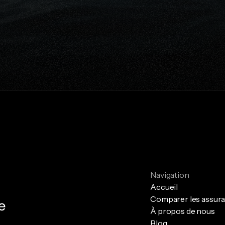
êt à protéger financièrement vo
proches?
mander une comparaison gratuite
Parlez avec un exp
Navigation
Accueil
Comparer les assur
e
À propos de nous
Blog