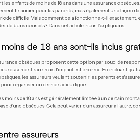
t les enfants de moins de 18 ans dans une assurance obsèques. 
ent financier pour les parents, mais également une façon de s'a
iode difficile. Mais comment cela fonctionne-t-il exactement, et
r de bons conseils? Dans cet article, nous l'expliquons.
 moins de 18 ans sont-ils inclus gr
urance obsèques proposent cette option par souci de responsab
heureusement rare, mais l'impact est énorme. En incluant gratu
sèques, les assureurs veulent soutenir les parents et s'assurer q
 pour organiser un dernier adieu digne.
s moins de 18 ans est généralement limitée à un certain montant
ase d'une obsèques. Cela peut varier d'un assureur à l'autre, donc
entre assureurs