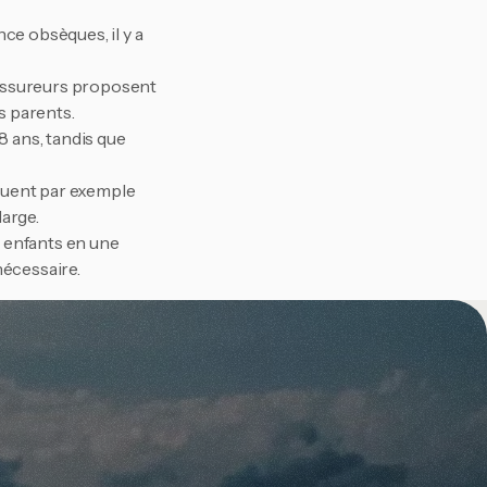
e obsèques, il y a 
assureurs proposent 
s parents.
8 ans, tandis que 
luent par exemple 
large.
 enfants en une 
écessaire.
.be?
ix. C'est là 
ous avons 
rouver la meilleure 
 ce à quoi vous 