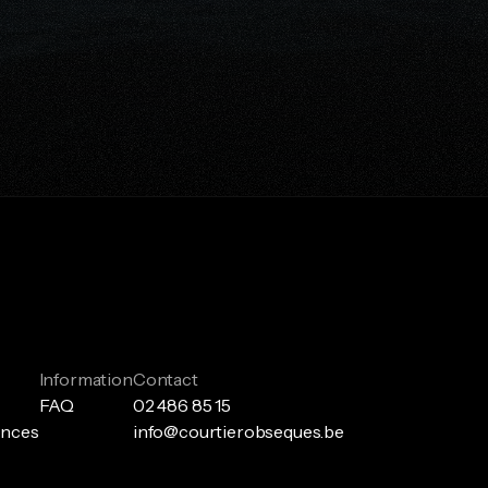
s 
ert
Information
Contact
FAQ
02 486 85 15
ances
info@courtierobseques.be