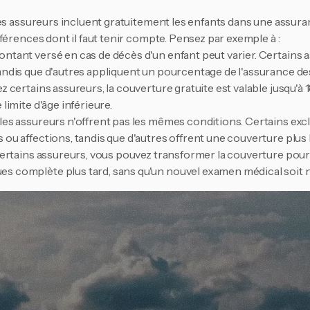
es assureurs incluent gratuitement les enfants dans une assuranc
férences dont il faut tenir compte. Pensez par exemple à :
ontant versé en cas de décès d'un enfant peut varier. Certains 
tandis que d'autres appliquent un pourcentage de l'assurance de
z certains assureurs, la couverture gratuite est valable jusqu'à 1
 limite d'âge inférieure.
les assureurs n'offrent pas les mêmes conditions. Certains exc
 ou affections, tandis que d'autres offrent une couverture plus 
 certains assureurs, vous pouvez transformer la couverture pour
s complète plus tard, sans qu'un nouvel examen médical soit n
mander conseil sur uitvaartmakelaar
s entre les assureurs, il peut s'avérer difficile de faire le bon cho
e entre en jeu. En tant que site de comparaison indépendant, n
s grands acteurs du marché. Nous vous aidons non seulement à t
 famille, mais aussi à comprendre quelles sont les conditions et