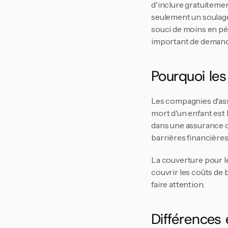
d'inclure gratuitemen
seulement un soulagem
souci de moins en pér
important de demande
Pourquoi les
Les compagnies d'ass
mort d'un enfant est 
dans une assurance ob
barrières financières
La couverture pour le
couvrir les coûts de b
faire attention.
Différences 