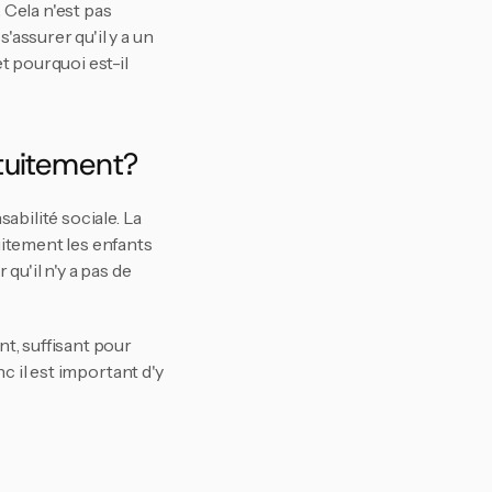
Cela n'est pas 
ssurer qu'il y a un 
 pourquoi est-il 
atuitement?
ilité sociale. La 
itement les enfants 
u'il n'y a pas de 
, suffisant pour 
 il est important d'y 