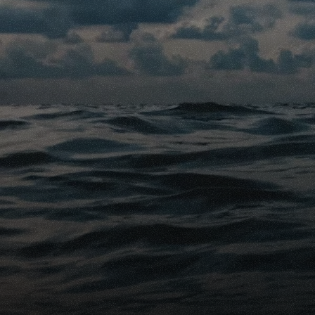
devez faire attention.
Nos experts sont prêt
Quel assureur conv
Comment inclure 
Quelles sont les d