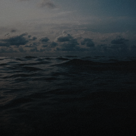
Prenez rendez-vous
Conseils gratuits
Prêt à protéger financièrement 
vos proches?
Demander une comparaison gratuite
Parlez avec un expert