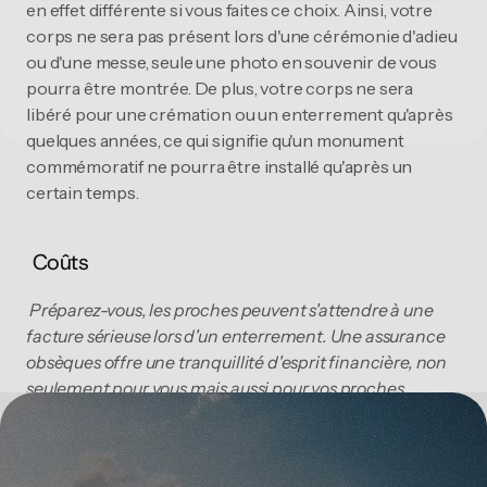
Nee, bedankt
en effet différente si vous faites ce choix. Ainsi, votre 
corps ne sera pas présent lors d'une cérémonie d'adieu 
ou d'une messe, seule une photo en souvenir de vous 
pourra être montrée. De plus, votre corps ne sera 
libéré pour une crémation ou un enterrement qu'après 
quelques années, ce qui signifie qu'un monument 
commémoratif ne pourra être installé qu'après un 
certain temps. 
 Coûts 
Préparez-vous, les proches peuvent s'attendre à une 
facture sérieuse lors d'un enterrement. Une assurance 
obsèques offre une tranquillité d'esprit financière, non 
seulement pour vous mais aussi pour vos proches. 
Souhaitez-vous en savoir plus à ce sujet ? Nous serions 
ravis de vous fournir une explication sur mesure.