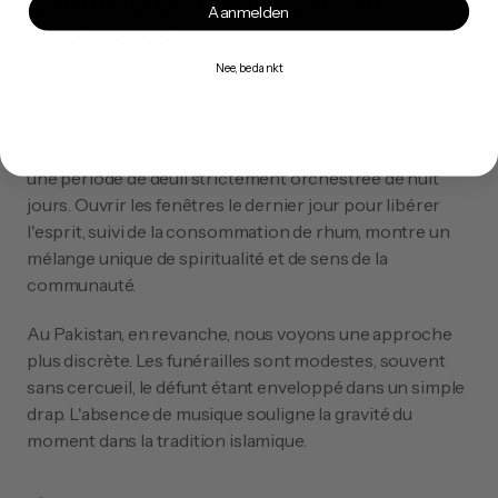
Aanmelden
pakistanais
Nee, bedankt
Les différences culturelles entre les funérailles à travers 
le monde deviennent encore plus évidentes lorsque 
nous regardons les Caraïbes. Après l'enterrement, il y a 
une période de deuil strictement orchestrée de huit 
jours. Ouvrir les fenêtres le dernier jour pour libérer 
l'esprit, suivi de la consommation de rhum, montre un 
mélange unique de spiritualité et de sens de la 
communauté.
Au Pakistan, en revanche, nous voyons une approche 
plus discrète. Les funérailles sont modestes, souvent 
sans cercueil, le défunt étant enveloppé dans un simple 
drap. L'absence de musique souligne la gravité du 
moment dans la tradition islamique.