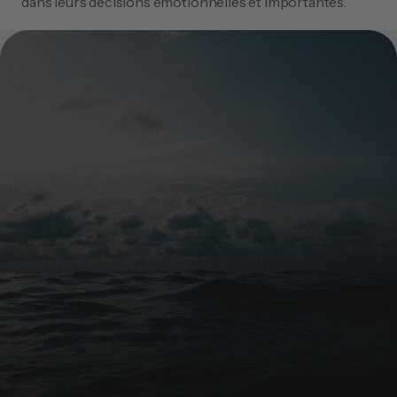
dans leurs décisions émotionnelles et importantes.
Les différences culturelles entre les funérailles à travers 
le monde montrent qu'il n'existe pas d'approche « taille 
unique » lorsqu'il s'agit d'honorer nos proches. En 
comprenant et en respectant cette diversité, nous 
pouvons tous contribuer à une société plus 
empathique et inclusive, même en temps de perte.
Conseils gratuits
Prêt à protéger financièrement 
vos proches?