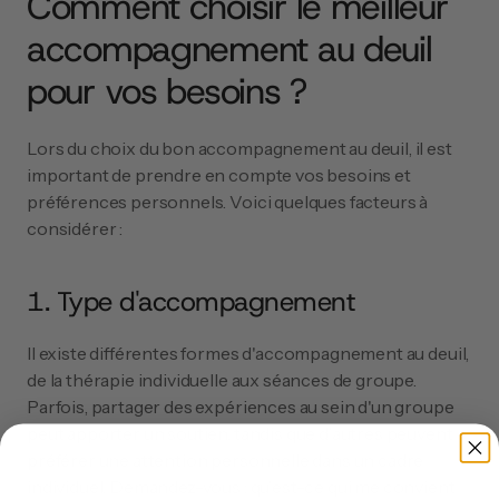
Comment choisir le meilleur 
accompagnement au deuil 
pour vos besoins ?
Lors du choix du bon accompagnement au deuil, il est 
important de prendre en compte vos besoins et 
préférences personnels. Voici quelques facteurs à 
considérer :
1. Type d'accompagnement
Il existe différentes formes d'accompagnement au deuil, 
de la thérapie individuelle aux séances de groupe. 
Parfois, partager des expériences au sein d'un groupe 
peut apporter un soutien, tandis que d'autres peuvent 
préférer une attention personnelle dans un cadre 
individuel. Demandez-vous : qu'est-ce qui me convient 