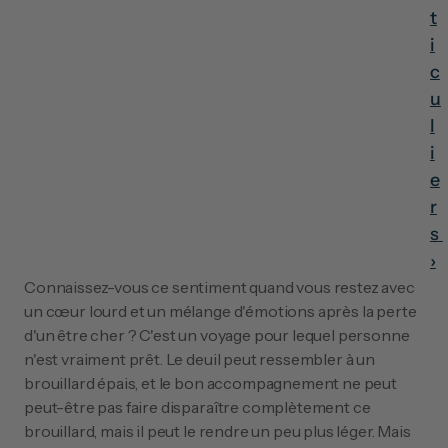
t
i
c
u
l
i
e
r
s 
›
Connaissez-vous ce sentiment quand vous restez avec 
un cœur lourd et un mélange d'émotions après la perte 
d'un être cher ? C'est un voyage pour lequel personne 
n'est vraiment prêt. Le deuil peut ressembler à un 
brouillard épais, et le bon accompagnement ne peut 
peut-être pas faire disparaître complètement ce 
brouillard, mais il peut le rendre un peu plus léger. Mais 