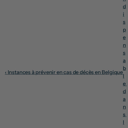
d
i
s
p
e
n
s
a
b
‹ Instances à prévenir en cas de décès en Belgique
l
e 
d
a
n
s 
l