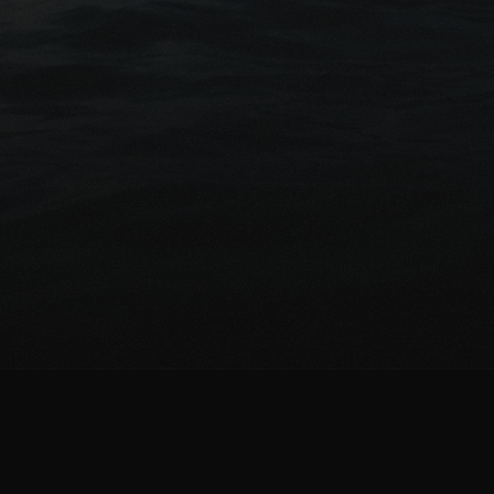
Conseils gratuits
êt à protéger financièrement vo
proches?
mander une comparaison gratuite
Parlez avec un exp