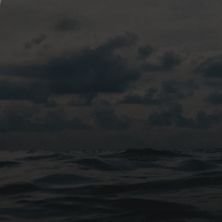
Chez Le Courtier en 
besoins et souhaits p
accompagner tout au 
conversation sans e
Souhaitez-vous en sa
prime unique ? N'hés
85 15. Nous compreno
source fiable de conn
N'oubliez pas que pla
Prenez aujourd'hui la 