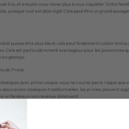
e fois, et ensuite vous n'avez plus à vous inquiéter. Votre famill
ts, puisque tout est déjà réglé. Cela peut être un grand soulage
nitial puisse être plus élevé, cela peut finalement coûter moins
s. Cela est particulièrement avantageux pour les personnes qui
re longtemps.
ns de Prime
bsèques avec prime unique, vous ne courez pas le risque que v
 assurances obsèques traditionnelles, les primes peuvent augm
re un fardeau si vos revenus diminuent.
vénients d'une Assurance Obsè