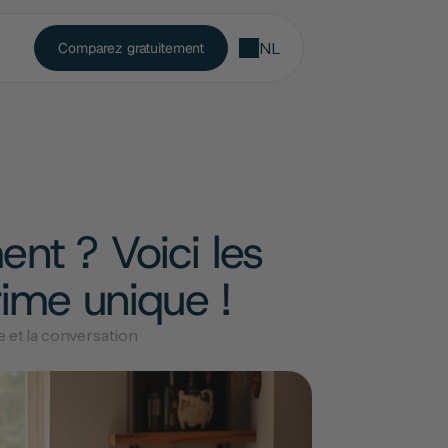
NL
Comparez gratuitement
t ? Voici les 
ime unique !
e et la conversation 