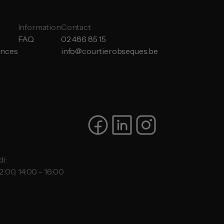
Information
Contact
FAQ
02 486 85 15
ances
info@courtierobseques.be
i:
2:00, 14:00 - 16:00
: