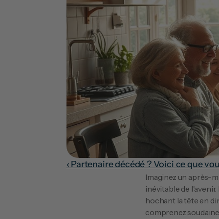
‹ Partenaire décédé ? Voici ce que vou
Imaginez un après-midi
inévitable de l'aveni
hochant la tête en di
comprenez soudaineme