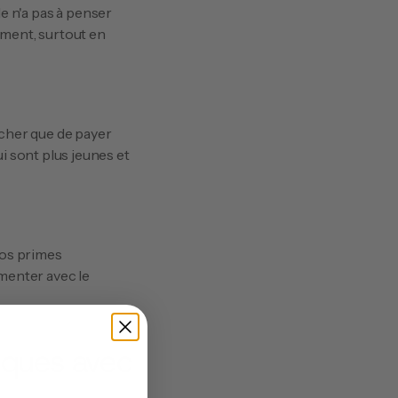
e n'a pas à penser 
ment, surtout en 
 cher que de payer 
 sont plus jeunes et 
os primes 
enter avec le 
ques avec 