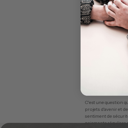
Prime Uni
1. Coûts Initiaux Élev
Le principal obstacle
personnes, il est ina
accessible.
Une Assur
elle faite
C'est une question qu
projets d'avenir et d
sentiment de sécurité 
paiements réguliers pl