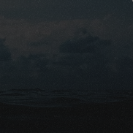
 choix, adapté à vos 
tions et à vous 
tactez-nous pour une 
ce obsèques avec 
er le +32 (0) 2 486 
forçons d'être une 
ttre à demain. 
ches.