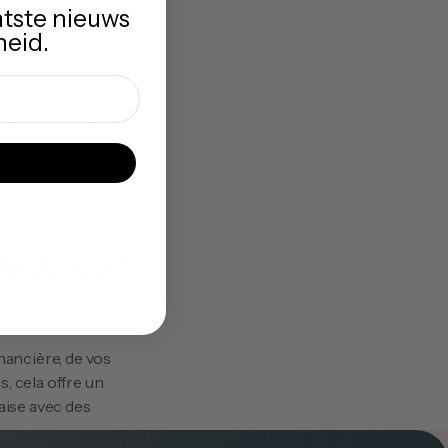
atste nieuws
heid.
. Pour beaucoup de 
te option moins 
ique est-
ancière, de vos 
 cela offre un 
aise avec des 