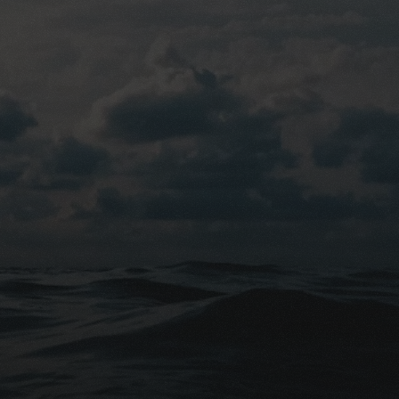
Obsèques, nous sommes heureux de vous aider à faire le meilleur
ersonnels. Notre équipe est prête à répondre à toutes vos ques
long du processus décisionnel. Visitez notre site Web ou con
ngagement.
voir plus sur les avantages et les inconvénients d'une assuran
itez pas à nous contacter à info@courtierobsèques.be ou à appel
ns que c'est un sujet important et émotionnel, et nous nous ef
aissances et de conseils.
nifier pour l'avenir n'est pas quelque chose que vous devez reme
décision qui apportera la tranquillité d'esprit à vous et vos pro