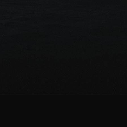
s 
ert