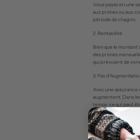
Vous payez en une seul
aux primes ou aux coû
période de chagrin.
2. Rentabilité
Bien que le montant i
des primes mensuelle
qui prévoient de viv
3. Pas d'Augmentatio
Avec une assurance o
augmentent. Dans les
temps, ce qui peut êt
Les Incon