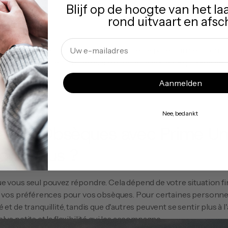
que
Blijf op de hoogte van het la
rond uitvaart en afsc
és
Email
 est souvent le montant élevé qui doit être payé d'un seul coup
pplicable de payer un si gros montant d'un coup, ce qui rend cet
Aanmelden
Nee, bedankt
ance Obsèques avec Prime Un
 pour Vous ?
e vous seul pouvez répondre. Cela dépend de votre situation fin
e vos préférences pour vos obsèques. Pour certaines personnes,
et de tranquillité, tandis que d'autres peuvent se sentir plus à l'
us petits et la flexibilité qui les accompagne.